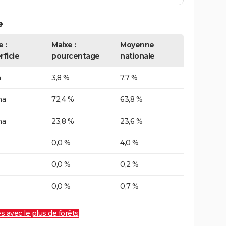
e
 :
Maixe :
Moyenne
rficie
pourcentage
nationale
a
3,8 %
7,7 %
ha
72,4 %
63,8 %
ha
23,8 %
23,6 %
0,0 %
4,0 %
0,0 %
0,2 %
0,0 %
0,7 %
es avec le plus de forêts