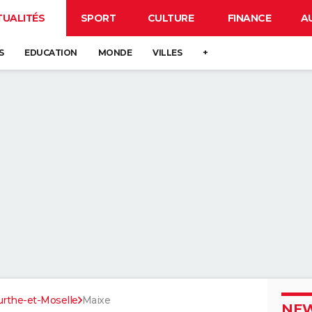
TUALITÉS
SPORT
CULTURE
FINANCE
A
S
EDUCATION
MONDE
VILLES
+
rthe-et-Moselle
Maixe
NEW