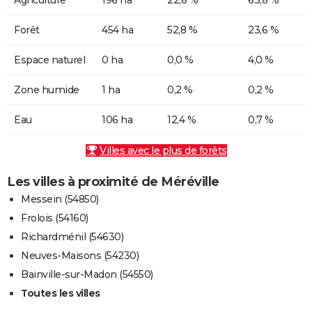
Forêt
454 ha
52,8 %
23,6 %
Espace naturel
0 ha
0,0 %
4,0 %
Zone humide
1 ha
0,2 %
0,2 %
Eau
106 ha
12,4 %
0,7 %
Villes avec le plus de forêts
Les villes à proximité de Méréville
Messein (54850)
Frolois (54160)
Richardménil (54630)
Neuves-Maisons (54230)
Bainville-sur-Madon (54550)
Toutes les villes