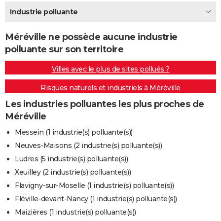
City break
Voyage de noces
Climat
Destinations
Voyage nature
Forum
+
Industrie polluante
PHOTO
GUIDES D'ACHAT
Méréville ne possède aucune industrie
polluante sur son territoire
BONS PLANS
Villes avec le plus de sites pollués ?
CARTE DE VOEUX
Risques naturels et industriels à Méréville
Carte Bonne année
Carte Pâques
Carte de Noël
Carte Saint-Valentin
Carte d'anniversaire
DICTIONNAIRE
Les industries polluantes les plus proches de
Biographies
Expressions
Dictionnaire
Citations
Proverbes
PROGRAMME TV
Méréville
COPAINS D'AVANT
Messein (1 industrie(s) polluante(s))
Neuves-Maisons (2 industrie(s) polluante(s))
Se connecter
Collèges
Universités
Service militaire
S'inscrire
Lycées
Primaires
Entreprises
Avis de recherche
AVIS DE DÉCÈS
Ludres (5 industrie(s) polluante(s))
FORUM
Xeuilley (2 industrie(s) polluante(s))
Flavigny-sur-Moselle (1 industrie(s) polluante(s))
Lifestyle
Sport
Television
Cinema
Bricolage
Culture
Auto
Voyage
Fléville-devant-Nancy (1 industrie(s) polluante(s))
Maizières (1 industrie(s) polluante(s))