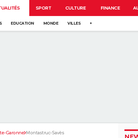
TUALITÉS
SPORT
CULTURE
FINANCE
A
S
EDUCATION
MONDE
VILLES
+
te-Garonne
Montastruc-Savès
NEW