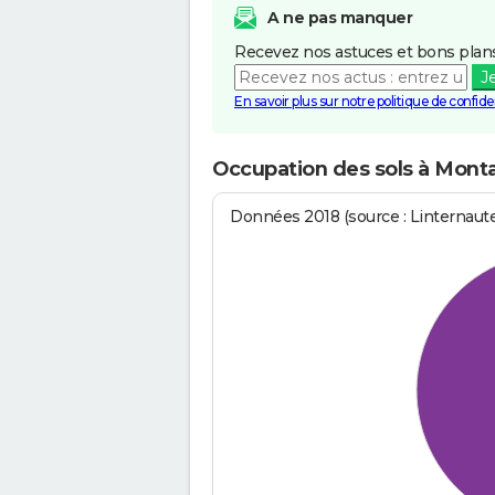
A ne pas manquer
Recevez nos astuces et bons plans
J
En savoir plus sur notre politique de confiden
Occupation des sols à Mont
Données 2018 (source : Linternaut