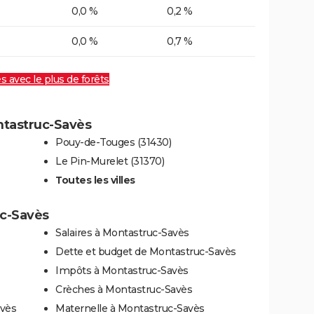
0,0 %
0,2 %
0,0 %
0,7 %
es avec le plus de forêts
ontastruc-Savès
Pouy-de-Touges (31430)
Le Pin-Murelet (31370)
Toutes les villes
uc-Savès
Salaires à Montastruc-Savès
Dette et budget de Montastruc-Savès
Impôts à Montastruc-Savès
Crèches à Montastruc-Savès
avès
Maternelle à Montastruc-Savès