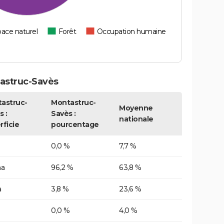
ace naturel
Forêt
Occupation humaine
astruc-Savès
astruc-
Montastruc-
Moyenne
s :
Savès :
nationale
rficie
pourcentage
0,0 %
7,7 %
ha
96,2 %
63,8 %
a
3,8 %
23,6 %
0,0 %
4,0 %