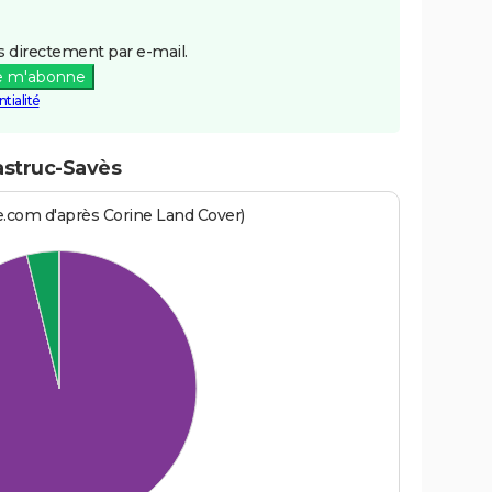
 directement par e-mail.
e m'abonne
tialité
astruc-Savès
e.com d'après Corine Land Cover)