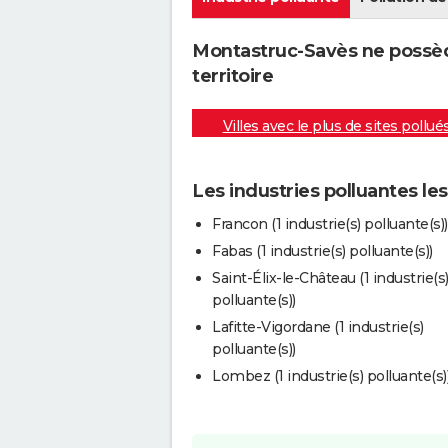
Montastruc-Savès ne possèd
territoire
Villes avec le plus de sites pollué
Les industries polluantes l
Francon (1 industrie(s) polluante(s))
Fabas (1 industrie(s) polluante(s))
Saint-Élix-le-Château (1 industrie(s
polluante(s))
Lafitte-Vigordane (1 industrie(s)
polluante(s))
Lombez (1 industrie(s) polluante(s)