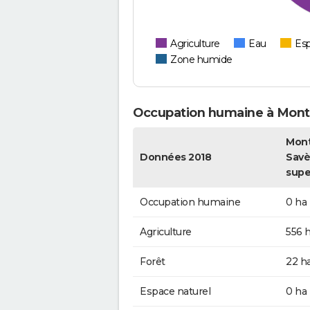
Agriculture
Eau
Esp
Zone humide
Occupation humaine à Mont
Mont
Données 2018
Savè
supe
Occupation humaine
0 ha
Agriculture
556 
Forêt
22 h
Espace naturel
0 ha