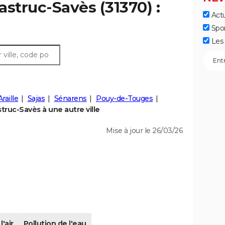
astruc-Savès (31370) :
Actu
Spo
Les 
raille
Sajas
Sénarens
Pouy-de-Touges
ruc-Savès à une autre ville
Mise à jour le 26/03/26
l'air
Pollution de l'eau