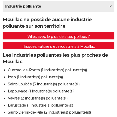
City break
Voyage de noces
Climat
Destinations
Voyage nature
Forum
+
Industrie polluante
PHOTO
GUIDES D'ACHAT
Mouillac ne possède aucune industrie
polluante sur son territoire
BONS PLANS
Villes avec le plus de sites pollués ?
CARTE DE VOEUX
Risques naturels et industriels à Mouillac
Carte Bonne année
Carte Pâques
Carte de Noël
Carte Saint-Valentin
Carte d'anniversaire
DICTIONNAIRE
Les industries polluantes les plus proches de
Biographies
Expressions
Dictionnaire
Citations
Proverbes
PROGRAMME TV
Mouillac
COPAINS D'AVANT
Cubzac-les-Ponts (1 industrie(s) polluante(s))
Izon (1 industrie(s) polluante(s))
Se connecter
Collèges
Universités
Service militaire
S'inscrire
Lycées
Primaires
Entreprises
Avis de recherche
AVIS DE DÉCÈS
Saint-Loubès (3 industrie(s) polluante(s))
FORUM
Lapouyade (1 industrie(s) polluante(s))
Vayres (2 industrie(s) polluante(s))
Lifestyle
Sport
Television
Cinema
Bricolage
Culture
Auto
Voyage
Laruscade (1 industrie(s) polluante(s))
Saint-Denis-de-Pile (2 industrie(s) polluante(s))