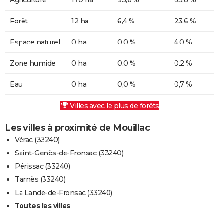
Forêt
12 ha
6,4 %
23,6 %
Espace naturel
0 ha
0,0 %
4,0 %
Zone humide
0 ha
0,0 %
0,2 %
Eau
0 ha
0,0 %
0,7 %
Villes avec le plus de forêts
Les villes à proximité de Mouillac
Vérac (33240)
Saint-Genès-de-Fronsac (33240)
Périssac (33240)
Tarnès (33240)
La Lande-de-Fronsac (33240)
Toutes les villes