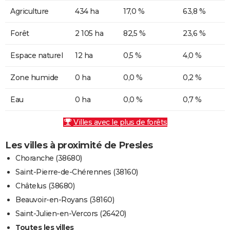
Agriculture
434 ha
17,0 %
63,8 %
Forêt
2 105 ha
82,5 %
23,6 %
Espace naturel
12 ha
0,5 %
4,0 %
Zone humide
0 ha
0,0 %
0,2 %
Eau
0 ha
0,0 %
0,7 %
Villes avec le plus de forêts
Les villes à proximité de Presles
Choranche (38680)
Saint-Pierre-de-Chérennes (38160)
Châtelus (38680)
Beauvoir-en-Royans (38160)
Saint-Julien-en-Vercors (26420)
Toutes les villes