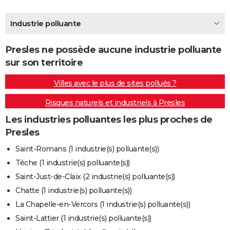
City break
Voyage de noces
Climat
Destinations
Voyage nature
Forum
+
PHOTO
Industrie polluante
GUIDES D'ACHAT
Presles ne possède aucune industrie polluante
BONS PLANS
sur son territoire
CARTE DE VOEUX
Villes avec le plus de sites pollués ?
Carte Bonne année
Carte Pâques
Carte de Noël
Carte Saint-Valentin
Carte d'anniversaire
DICTIONNAIRE
Risques naturels et industriels à Presles
Biographies
Expressions
Dictionnaire
Citations
Proverbes
PROGRAMME TV
Les industries polluantes les plus proches de
Presles
COPAINS D'AVANT
Saint-Romans (1 industrie(s) polluante(s))
Se connecter
Collèges
Universités
Service militaire
S'inscrire
Lycées
Primaires
Entreprises
Avis de recherche
AVIS DE DÉCÈS
Têche (1 industrie(s) polluante(s))
Saint-Just-de-Claix (2 industrie(s) polluante(s))
FORUM
Chatte (1 industrie(s) polluante(s))
Lifestyle
Sport
Television
Cinema
Bricolage
Culture
Auto
Voyage
La Chapelle-en-Vercors (1 industrie(s) polluante(s))
Saint-Lattier (1 industrie(s) polluante(s))