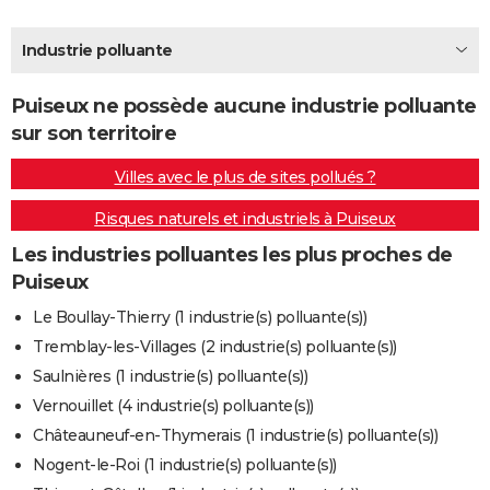
City break
Voyage de noces
Climat
Destinations
Voyage nature
Forum
+
PHOTO
Industrie polluante
GUIDES D'ACHAT
Puiseux ne possède aucune industrie polluante
BONS PLANS
sur son territoire
CARTE DE VOEUX
Villes avec le plus de sites pollués ?
Carte Bonne année
Carte Pâques
Carte de Noël
Carte Saint-Valentin
Carte d'anniversaire
DICTIONNAIRE
Risques naturels et industriels à Puiseux
Biographies
Expressions
Dictionnaire
Citations
Proverbes
PROGRAMME TV
Les industries polluantes les plus proches de
Puiseux
COPAINS D'AVANT
Le Boullay-Thierry (1 industrie(s) polluante(s))
Se connecter
Collèges
Universités
Service militaire
S'inscrire
Lycées
Primaires
Entreprises
Avis de recherche
AVIS DE DÉCÈS
Tremblay-les-Villages (2 industrie(s) polluante(s))
Saulnières (1 industrie(s) polluante(s))
FORUM
Vernouillet (4 industrie(s) polluante(s))
Lifestyle
Sport
Television
Cinema
Bricolage
Culture
Auto
Voyage
Châteauneuf-en-Thymerais (1 industrie(s) polluante(s))
Nogent-le-Roi (1 industrie(s) polluante(s))