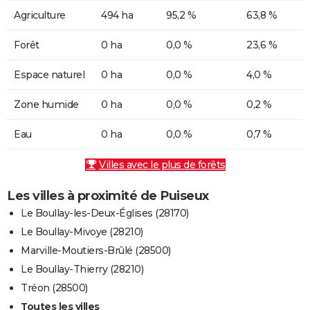
Agriculture
494 ha
95,2 %
63,8 %
Forêt
0 ha
0,0 %
23,6 %
Espace naturel
0 ha
0,0 %
4,0 %
Zone humide
0 ha
0,0 %
0,2 %
Eau
0 ha
0,0 %
0,7 %
Villes avec le plus de forêts
Les villes à proximité de Puiseux
Le Boullay-les-Deux-Églises (28170)
Le Boullay-Mivoye (28210)
Marville-Moutiers-Brûlé (28500)
Le Boullay-Thierry (28210)
Tréon (28500)
Toutes les villes