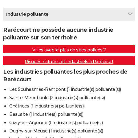
City break
Voyage de noces
Climat
Destinations
Voyage nature
Forum
+
PHOTO
Industrie polluante
GUIDES D'ACHAT
Rarécourt ne possède aucune industrie
BONS PLANS
polluante sur son territoire
CARTE DE VOEUX
Villes avec le plus de sites pollués ?
Carte Bonne année
Carte Pâques
Carte de Noël
Carte Saint-Valentin
Carte d'anniversaire
DICTIONNAIRE
Risques naturels et industriels à Rarécourt
Biographies
Expressions
Dictionnaire
Citations
Proverbes
PROGRAMME TV
Les industries polluantes les plus proches de
Rarécourt
COPAINS D'AVANT
Les Souhesmes-Rampont (1 industrie(s) polluante(s))
Se connecter
Collèges
Universités
Service militaire
S'inscrire
Lycées
Primaires
Entreprises
Avis de recherche
AVIS DE DÉCÈS
Sainte-Menehould (2 industrie(s) polluante(s))
Châtrices (1 industrie(s) polluante(s))
FORUM
Beausite (1 industrie(s) polluante(s))
Lifestyle
Sport
Television
Cinema
Bricolage
Culture
Auto
Voyage
Givry-en-Argonne (1 industrie(s) polluante(s))
Dugny-sur-Meuse (1 industrie(s) polluante(s))