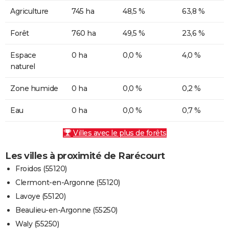
Agriculture
745 ha
48,5 %
63,8 %
Forêt
760 ha
49,5 %
23,6 %
Espace
0 ha
0,0 %
4,0 %
naturel
Zone humide
0 ha
0,0 %
0,2 %
Eau
0 ha
0,0 %
0,7 %
Villes avec le plus de forêts
Les villes à proximité de Rarécourt
Froidos (55120)
Clermont-en-Argonne (55120)
Lavoye (55120)
Beaulieu-en-Argonne (55250)
Waly (55250)