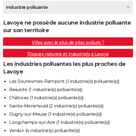
City break
Voyage de noces
Climat
Destinations
Voyage nature
Forum
+
Industrie polluante
PHOTO
GUIDES D'ACHAT
Lavoye ne possède aucune industrie polluante
sur son territoire
BONS PLANS
Villes avec le plus de sites pollués ?
CARTE DE VOEUX
Risques naturels et industriels à Lavoye
Carte Bonne année
Carte Pâques
Carte de Noël
Carte Saint-Valentin
Carte d'anniversaire
DICTIONNAIRE
Les industries polluantes les plus proches de
Biographies
Expressions
Dictionnaire
Citations
Proverbes
PROGRAMME TV
Lavoye
COPAINS D'AVANT
Les Souhesmes-Rampont (1 industrie(s) polluante(s))
Beausite (1 industrie(s) polluante(s))
Se connecter
Collèges
Universités
Service militaire
S'inscrire
Lycées
Primaires
Entreprises
Avis de recherche
AVIS DE DÉCÈS
Châtrices (1 industrie(s) polluante(s))
FORUM
Sainte-Menehould (2 industrie(s) polluante(s))
Dugny-sur-Meuse (1 industrie(s) polluante(s))
Lifestyle
Sport
Television
Cinema
Bricolage
Culture
Auto
Voyage
Longchamps-sur-Aire (1 industrie(s) polluante(s))
Verdun (4 industrie(s) polluante(s))