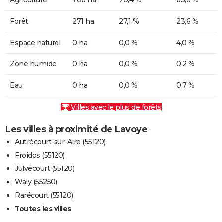
Forêt
271 ha
27,1 %
23,6 %
Espace naturel
0 ha
0,0 %
4,0 %
Zone humide
0 ha
0,0 %
0,2 %
Eau
0 ha
0,0 %
0,7 %
Villes avec le plus de forêts
Les villes à proximité de Lavoye
Autrécourt-sur-Aire (55120)
Froidos (55120)
Julvécourt (55120)
Waly (55250)
Rarécourt (55120)
Toutes les villes