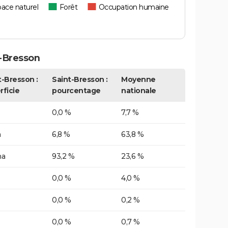
ace naturel
Forêt
Occupation humaine
-Bresson
t-Bresson :
Saint-Bresson :
Moyenne
rficie
pourcentage
nationale
0,0 %
7,7 %
a
6,8 %
63,8 %
ha
93,2 %
23,6 %
0,0 %
4,0 %
0,0 %
0,2 %
0,0 %
0,7 %