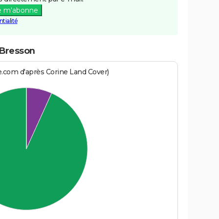
e m'abonne
tialité
-Bresson
e.com d'après Corine Land Cover)