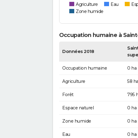
Agriculture
Eau
Esp
Zone humide
Occupation humaine à Saint
Sain
Données 2018
supe
Occupation humaine
0 ha
Agriculture
58 h
Forêt
795 
Espace naturel
0 ha
Zone humide
0 ha
Eau
0 ha