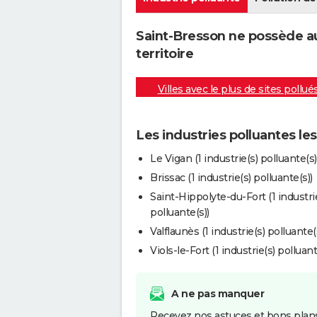
Saint-Bresson ne possède au
territoire
Villes avec le plus de sites pollué
Les industries polluantes le
Le Vigan (1 industrie(s) polluante(s)
Brissac (1 industrie(s) polluante(s))
Saint-Hippolyte-du-Fort (1 industri
polluante(s))
Valflaunès (1 industrie(s) polluante(
Viols-le-Fort (1 industrie(s) polluant
A ne pas manquer
Recevez nos astuces et bons plans