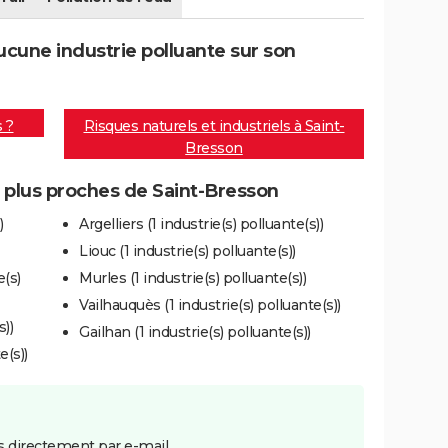
cune industrie polluante sur son
s ?
Risques naturels et industriels à Saint-
Bresson
s plus proches de Saint-Bresson
)
Argelliers (1 industrie(s) polluante(s))
Liouc (1 industrie(s) polluante(s))
e(s)
Murles (1 industrie(s) polluante(s))
Vailhauquès (1 industrie(s) polluante(s))
s))
Gailhan (1 industrie(s) polluante(s))
e(s))
 directement par e-mail.