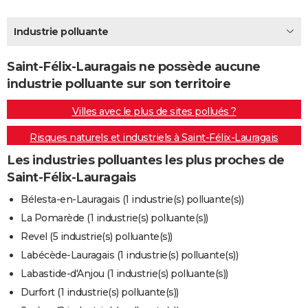
City break
Voyage de noces
Climat
Destinations
Voyage nature
Forum
+
PHOTO
Industrie polluante
GUIDES D'ACHAT
Saint-Félix-Lauragais ne possède aucune
BONS PLANS
industrie polluante sur son territoire
CARTE DE VOEUX
Villes avec le plus de sites pollués ?
Carte Bonne année
Carte Pâques
Carte de Noël
Carte Saint-Valentin
Carte d'anniversaire
DICTIONNAIRE
Risques naturels et industriels à Saint-Félix-Lauragais
Biographies
Expressions
Dictionnaire
Citations
Proverbes
PROGRAMME TV
Les industries polluantes les plus proches de
Saint-Félix-Lauragais
COPAINS D'AVANT
Bélesta-en-Lauragais (1 industrie(s) polluante(s))
Se connecter
Collèges
Universités
Service militaire
S'inscrire
Lycées
Primaires
Entreprises
Avis de recherche
AVIS DE DÉCÈS
La Pomarède (1 industrie(s) polluante(s))
Revel (5 industrie(s) polluante(s))
FORUM
Labécède-Lauragais (1 industrie(s) polluante(s))
Lifestyle
Sport
Television
Cinema
Bricolage
Culture
Auto
Voyage
Labastide-d'Anjou (1 industrie(s) polluante(s))
Durfort (1 industrie(s) polluante(s))