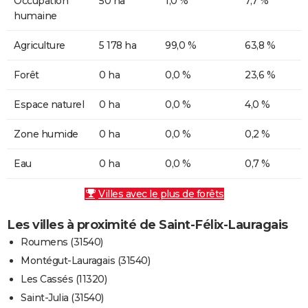
Occupation
50 ha
1,0 %
7,7 %
humaine
Agriculture
5 178 ha
99,0 %
63,8 %
Forêt
0 ha
0,0 %
23,6 %
Espace naturel
0 ha
0,0 %
4,0 %
Zone humide
0 ha
0,0 %
0,2 %
Eau
0 ha
0,0 %
0,7 %
Villes avec le plus de forêts
Les villes à proximité de Saint-Félix-Lauragais
Roumens (31540)
Montégut-Lauragais (31540)
Les Cassés (11320)
Saint-Julia (31540)