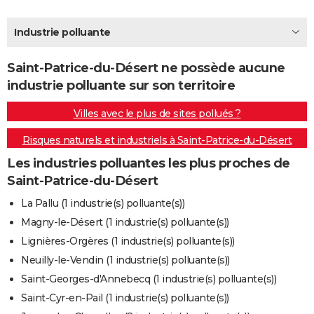
City break
Voyage de noces
Climat
Destinations
Voyage nature
Forum
+
PHOTO
Industrie polluante
GUIDES D'ACHAT
Saint-Patrice-du-Désert ne possède aucune
BONS PLANS
industrie polluante sur son territoire
CARTE DE VOEUX
Villes avec le plus de sites pollués ?
Carte Bonne année
Carte Pâques
Carte de Noël
Carte Saint-Valentin
Carte d'anniversaire
DICTIONNAIRE
Risques naturels et industriels à Saint-Patrice-du-Désert
Biographies
Expressions
Dictionnaire
Citations
Proverbes
PROGRAMME TV
Les industries polluantes les plus proches de
Saint-Patrice-du-Désert
COPAINS D'AVANT
La Pallu (1 industrie(s) polluante(s))
Se connecter
Collèges
Universités
Service militaire
S'inscrire
Lycées
Primaires
Entreprises
Avis de recherche
AVIS DE DÉCÈS
Magny-le-Désert (1 industrie(s) polluante(s))
Lignières-Orgères (1 industrie(s) polluante(s))
FORUM
Neuilly-le-Vendin (1 industrie(s) polluante(s))
Lifestyle
Sport
Television
Cinema
Bricolage
Culture
Auto
Voyage
Saint-Georges-d'Annebecq (1 industrie(s) polluante(s))
Saint-Cyr-en-Pail (1 industrie(s) polluante(s))