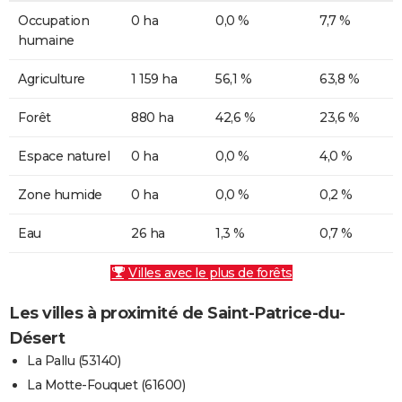
Occupation
0 ha
0,0 %
7,7 %
humaine
Agriculture
1 159 ha
56,1 %
63,8 %
Forêt
880 ha
42,6 %
23,6 %
Espace naturel
0 ha
0,0 %
4,0 %
Zone humide
0 ha
0,0 %
0,2 %
Eau
26 ha
1,3 %
0,7 %
Villes avec le plus de forêts
Les villes à proximité de Saint-Patrice-du-
Désert
La Pallu (53140)
La Motte-Fouquet (61600)