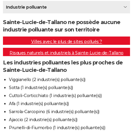
City break
Voyage de noces
Climat
Destinations
Voyage nature
Forum
+
Industrie polluante
PHOTO
GUIDES D'ACHAT
Sainte-Lucie-de-Tallano ne possède aucune
industrie polluante sur son territoire
BONS PLANS
Villes avec le plus de sites pollués ?
CARTE DE VOEUX
Risques naturels et industriels à Sainte-Lucie-de-Tallano
Carte Bonne année
Carte Pâques
Carte de Noël
Carte Saint-Valentin
Carte d'anniversaire
DICTIONNAIRE
Les industries polluantes les plus proches de
Biographies
Expressions
Dictionnaire
Citations
Proverbes
PROGRAMME TV
Sainte-Lucie-de-Tallano
COPAINS D'AVANT
Viggianello (2 industrie(s) polluante(s))
Sotta (1 industrie(s) polluante(s))
Se connecter
Collèges
Universités
Service militaire
S'inscrire
Lycées
Primaires
Entreprises
Avis de recherche
AVIS DE DÉCÈS
Cuttoli-Corticchiato (1 industrie(s) polluante(s))
FORUM
Afa (1 industrie(s) polluante(s))
Sarrola-Carcopino (6 industrie(s) polluante(s))
Lifestyle
Sport
Television
Cinema
Bricolage
Culture
Auto
Voyage
Ajaccio (2 industrie(s) polluante(s))
Prunelli-di-Fiumorbo (1 industrie(s) polluante(s))