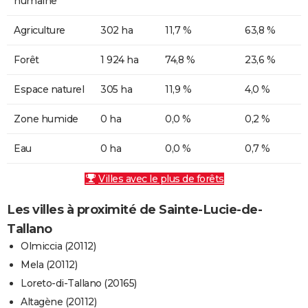
humaine
Agriculture
302 ha
11,7 %
63,8 %
Forêt
1 924 ha
74,8 %
23,6 %
Espace naturel
305 ha
11,9 %
4,0 %
Zone humide
0 ha
0,0 %
0,2 %
Eau
0 ha
0,0 %
0,7 %
Villes avec le plus de forêts
Les villes à proximité de Sainte-Lucie-de-
Tallano
Olmiccia (20112)
Mela (20112)
Loreto-di-Tallano (20165)
Altagène (20112)