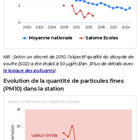
2
0
2000
2003
2006
2009
2012
2015
2018
2021
2024
Moyenne nationale
Salome Ecoles
NB : Selon un décret de 2010, l’objectif qualité du dioxyde de
soufre (SO2) a été établi à 50 µg/m3/an. (Plus de détails avec
le lexique des polluants
).
Evolution de la quantité de particules fines
(PM10) dans la station
source : Linternaute.com d'après les Geodair
35
30
valeur limite