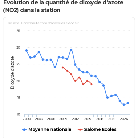
Evolution de la quantité de dioxyde d'azote
(NO2) dans la station
source : Linternaute.com d'après les Geodair
35
30
Dioxyde d'azote
25
20
15
10
2000
2003
2006
2009
2012
2015
2018
2021
2024
Moyenne nationale
Salome Ecoles