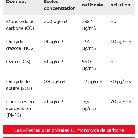
Données
Ecoles :
nationale
pollution
concentration
Monoxyde de
200 µg/m3
256,4
nc
carbone (CO)
µg/m3
Dioxyde
19 µg/m3
13,4
40 µg/m3
d'azote (NO2)
µg/m3
Ozone (O3)
41 µg/m3
56,0
nc
µg/m3
Dioxyde de
0,8 µg/m3
1,7 µg/m3
50 µg/m3
soufre (SO2)
Particules en
21 µg/m3
15,4
20 µg/m3
suspension
µg/m3
(PM10)
Les villes les plus polluées au monoxyde de carbone