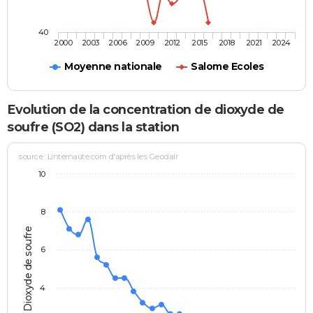
40
2000
2003
2006
2009
2012
2015
2018
2021
2024
Moyenne nationale
Salome Ecoles
Evolution de la concentration de dioxyde de
soufre (SO2) dans la station
source : Linternaute.com d'après les Geodair
10
8
Dioxyde de soufre
6
4