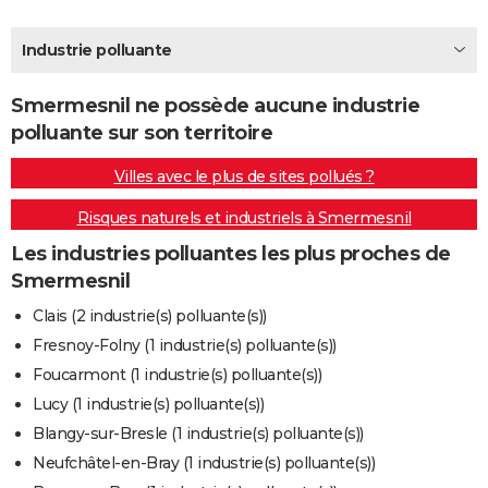
City break
Voyage de noces
Climat
Destinations
Voyage nature
Forum
+
PHOTO
Industrie polluante
GUIDES D'ACHAT
Smermesnil ne possède aucune industrie
BONS PLANS
polluante sur son territoire
CARTE DE VOEUX
Villes avec le plus de sites pollués ?
Carte Bonne année
Carte Pâques
Carte de Noël
Carte Saint-Valentin
Carte d'anniversaire
DICTIONNAIRE
Risques naturels et industriels à Smermesnil
Biographies
Expressions
Dictionnaire
Citations
Proverbes
PROGRAMME TV
Les industries polluantes les plus proches de
Smermesnil
COPAINS D'AVANT
Clais (2 industrie(s) polluante(s))
Se connecter
Collèges
Universités
Service militaire
S'inscrire
Lycées
Primaires
Entreprises
Avis de recherche
AVIS DE DÉCÈS
Fresnoy-Folny (1 industrie(s) polluante(s))
Foucarmont (1 industrie(s) polluante(s))
FORUM
Lucy (1 industrie(s) polluante(s))
Lifestyle
Sport
Television
Cinema
Bricolage
Culture
Auto
Voyage
Blangy-sur-Bresle (1 industrie(s) polluante(s))
Neufchâtel-en-Bray (1 industrie(s) polluante(s))