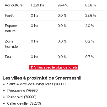
Agriculture
1 229 ha
96,4 %
63,8 %
Forêt
0 ha
0,0 %
23,6 %
Espace
0 ha
0,0 %
4,0 %
naturel
Zone
0 ha
0,0 %
0,2 %
humide
Eau
0 ha
0,0 %
0,7 %
Villes avec le plus de forêts
Les villes à proximité de Smermesnil
Saint-Pierre-des-Jonquières (76660)
Preuseville (76660)
Puisenval (76660)
Callengeville (76270)