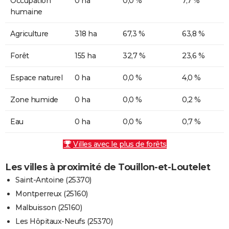
Occupation
0 ha
0,0 %
7,7 %
humaine
Agriculture
318 ha
67,3 %
63,8 %
Forêt
155 ha
32,7 %
23,6 %
Espace naturel
0 ha
0,0 %
4,0 %
Zone humide
0 ha
0,0 %
0,2 %
Eau
0 ha
0,0 %
0,7 %
Villes avec le plus de forêts
Les villes à proximité de Touillon-et-Loutelet
Saint-Antoine (25370)
Montperreux (25160)
Malbuisson (25160)
Les Hôpitaux-Neufs (25370)