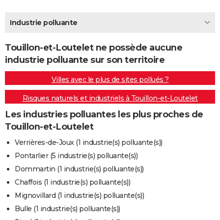
City break
Voyage de noces
Climat
Destinations
Voyage nature
Forum
+
PHOTO
Industrie polluante
GUIDES D'ACHAT
Touillon-et-Loutelet ne possède aucune
BONS PLANS
industrie polluante sur son territoire
CARTE DE VOEUX
Villes avec le plus de sites pollués ?
Carte Bonne année
Carte Pâques
Carte de Noël
Carte Saint-Valentin
Carte d'anniversaire
DICTIONNAIRE
Risques naturels et industriels à Touillon-et-Loutelet
Biographies
Expressions
Dictionnaire
Citations
Proverbes
PROGRAMME TV
Les industries polluantes les plus proches de
Touillon-et-Loutelet
COPAINS D'AVANT
Verrières-de-Joux (1 industrie(s) polluante(s))
Se connecter
Collèges
Universités
Service militaire
S'inscrire
Lycées
Primaires
Entreprises
Avis de recherche
AVIS DE DÉCÈS
Pontarlier (5 industrie(s) polluante(s))
Dommartin (1 industrie(s) polluante(s))
FORUM
Chaffois (1 industrie(s) polluante(s))
Lifestyle
Sport
Television
Cinema
Bricolage
Culture
Auto
Voyage
Mignovillard (1 industrie(s) polluante(s))
Bulle (1 industrie(s) polluante(s))