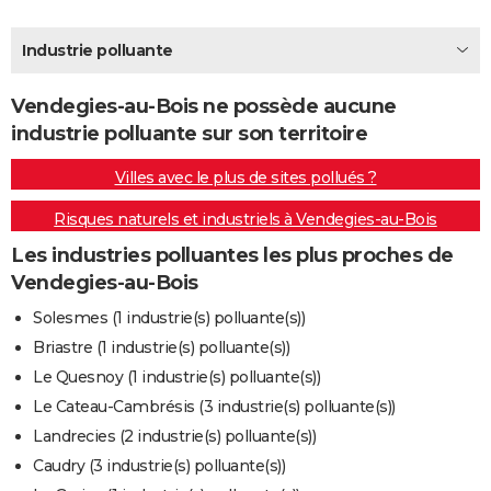
City break
Voyage de noces
Climat
Destinations
Voyage nature
Forum
+
PHOTO
Industrie polluante
GUIDES D'ACHAT
Vendegies-au-Bois ne possède aucune
BONS PLANS
industrie polluante sur son territoire
CARTE DE VOEUX
Villes avec le plus de sites pollués ?
Carte Bonne année
Carte Pâques
Carte de Noël
Carte Saint-Valentin
Carte d'anniversaire
DICTIONNAIRE
Risques naturels et industriels à Vendegies-au-Bois
Biographies
Expressions
Dictionnaire
Citations
Proverbes
PROGRAMME TV
Les industries polluantes les plus proches de
Vendegies-au-Bois
COPAINS D'AVANT
Solesmes (1 industrie(s) polluante(s))
Se connecter
Collèges
Universités
Service militaire
S'inscrire
Lycées
Primaires
Entreprises
Avis de recherche
AVIS DE DÉCÈS
Briastre (1 industrie(s) polluante(s))
Le Quesnoy (1 industrie(s) polluante(s))
FORUM
Le Cateau-Cambrésis (3 industrie(s) polluante(s))
Lifestyle
Sport
Television
Cinema
Bricolage
Culture
Auto
Voyage
Landrecies (2 industrie(s) polluante(s))
Caudry (3 industrie(s) polluante(s))