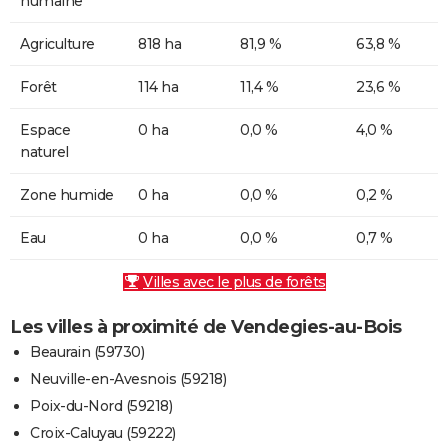
humaine
Agriculture
818 ha
81,9 %
63,8 %
Forêt
114 ha
11,4 %
23,6 %
Espace
0 ha
0,0 %
4,0 %
naturel
Zone humide
0 ha
0,0 %
0,2 %
Eau
0 ha
0,0 %
0,7 %
Villes avec le plus de forêts
Les villes à proximité de Vendegies-au-Bois
Beaurain (59730)
Neuville-en-Avesnois (59218)
Poix-du-Nord (59218)
Croix-Caluyau (59222)