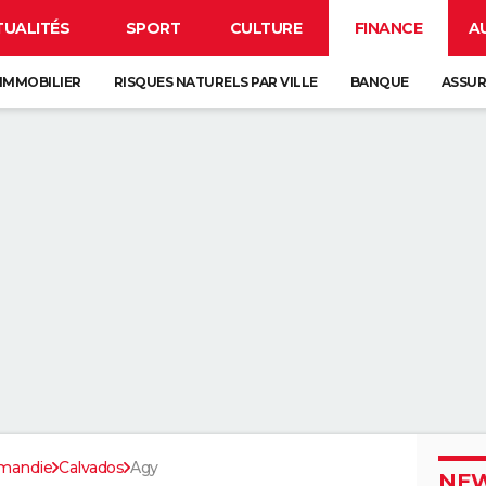
TUALITÉS
SPORT
CULTURE
FINANCE
A
IMMOBILIER
RISQUES NATURELS PAR VILLE
BANQUE
ASSU
mandie
Calvados
Agy
NEW