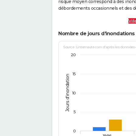
risque moyen correspond à des inond
débordements occasionnels et des d
Vil
Nombre de jours d'inondations 
Source : Linternaute.com d'après les données
20
15
Jours d'inondation
10
5
0
1986