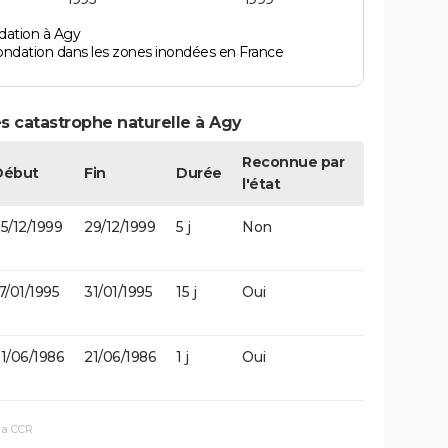
dation à Agy
ondation dans les zones inondées en France
s catastrophe naturelle à Agy
Reconnue par
Début
Fin
Durée
l'état
5/12/1999
29/12/1999
5 j
Non
7/01/1995
31/01/1995
15 j
Oui
1/06/1986
21/06/1986
1 j
Oui
la CCR