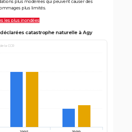
ations plus modérées qui peuvent causer des
ommages plus limités.
les les plus inondées
déclarées catastrophe naturelle à Agy
 de la CCR
1995
1999