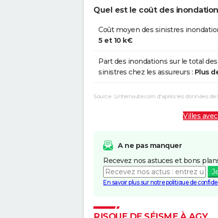
Quel est le coût des inondation
Coût moyen des sinistres inondatio
5 et 10 k€
Part des inondations sur le total des
sinistres chez les assureurs :
Plus d
Source : Linternaute.com d'après les données de
Villes avec
A ne pas manquer
Recevez nos astuces et bons plans
J
En savoir plus sur notre politique de confiden
RISQUE DE SÉISME À AGY