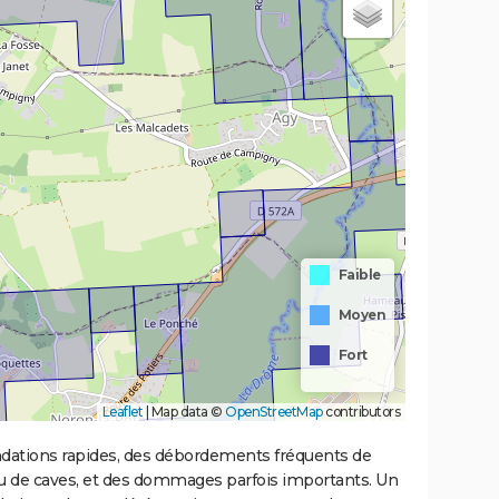
Faible
Moyen
Fort
Leaflet
|
Map data ©
OpenStreetMap
contributors
ondations rapides, des débordements fréquents de
ou de caves, et des dommages parfois importants. Un