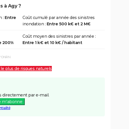
s à Agy ?
n :
Entre
Coût cumulé par année des sinistres
inondation :
Entre 500 k€ et 2 M€
Coût moyen des sinistres par année :
e 200%
Entre 1 k€ et 10 k€ / habitant
 l'ONRN
 le plus de risques naturels
 directement par e-mail.
e m'abonne
tialité