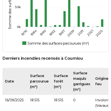
50k
0k
1976
1984
1990
1992
1997
2009
2017
2021
2025
Somme des surfaces parcourues (m²)
Derniers incendies recensés à Courniou
Surface
Surface
Surface
maquis
Origine 
Date
parcourue
forêt
garrigues
feu
(m²)
(m²)
(m²)
16/09/2025
18 515
18 515
0
Involonta
(travaux)