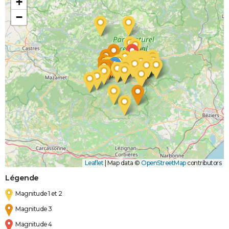
+
−
Leaflet
|
Map data ©
OpenStreetMap
contributors
Légende
Magnitude 1 et 2
Magnitude 3
Magnitude 4