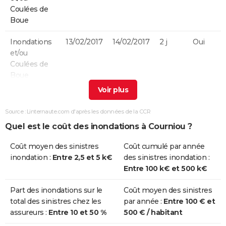
Coulées de
Boue
Inondations
13/02/2017
14/02/2017
2 j
Oui
et/ou
Coulées de
Boue
Inondations
14/03/2011
15/03/2011
2 j
Oui
et/ou
Source : Linternaute.com d'après les données de la CCR
Coulées de
Quel est le coût des inondations à Courniou ?
Boue
Coût moyen des sinistres
Coût cumulé par année
Inondations
12/11/1999
14/11/1999
3 j
Oui
inondation :
Entre 2,5 et 5 k€
des sinistres inondation :
et/ou
Entre 100 k€ et 500 k€
Coulées de
Boue
Part des inondations sur le
Coût moyen des sinistres
total des sinistres chez les
par année :
Entre 100 € et
Inondations
15/12/1995
18/12/1995
4 j
Oui
assureurs :
Entre 10 et 50 %
500 € / habitant
et/ou