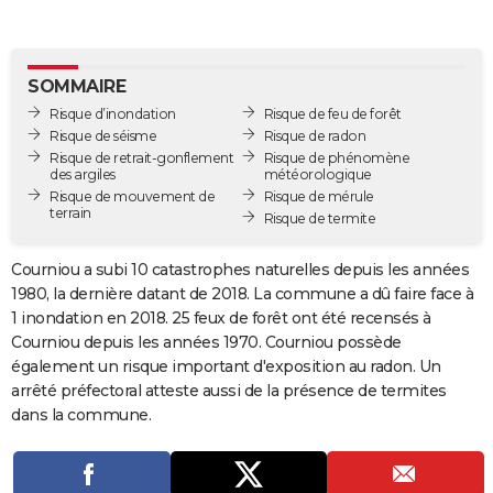
City break
Voyage de noces
Climat
Destinations
Voyage nature
Forum
+
PHOTO
GUIDES D'ACHAT
SOMMAIRE
Risque d’inondation
Risque de feu de forêt
BONS PLANS
Risque de séisme
Risque de radon
Risque de retrait-gonflement
Risque de phénomène
CARTE DE VOEUX
des argiles
météorologique
Risque de mouvement de
Risque de mérule
Carte Bonne année
Carte Pâques
Carte de Noël
Carte Saint-Valentin
Carte d'anniversaire
DICTIONNAIRE
terrain
Risque de termite
Biographies
Expressions
Dictionnaire
Citations
Proverbes
PROGRAMME TV
Courniou a subi 10 catastrophes naturelles depuis les années
1980, la dernière datant de 2018. La commune a dû faire face à
COPAINS D'AVANT
1 inondation en 2018. 25 feux de forêt ont été recensés à
Se connecter
Collèges
Universités
Service militaire
S'inscrire
Lycées
Primaires
Entreprises
Avis de recherche
AVIS DE DÉCÈS
Courniou depuis les années 1970. Courniou possède
également un risque important d'exposition au radon. Un
FORUM
arrêté préfectoral atteste aussi de la présence de termites
dans la commune.
Lifestyle
Sport
Television
Cinema
Bricolage
Culture
Auto
Voyage