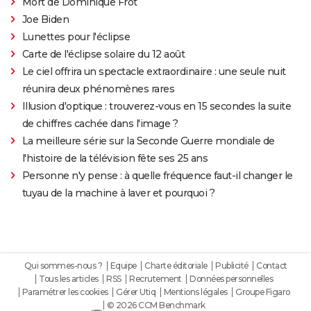
Mort de Dominique Frot
Joe Biden
Lunettes pour l'éclipse
Carte de l'éclipse solaire du 12 août
Le ciel offrira un spectacle extraordinaire : une seule nuit
réunira deux phénomènes rares
Illusion d'optique : trouverez-vous en 15 secondes la suite
de chiffres cachée dans l'image ?
La meilleure série sur la Seconde Guerre mondiale de
l'histoire de la télévision fête ses 25 ans
Personne n'y pense : à quelle fréquence faut-il changer le
tuyau de la machine à laver et pourquoi ?
Qui sommes-nous ?
Equipe
Charte éditoriale
Publicité
Contact
Tous les articles
RSS
Recrutement
Données personnelles
Paramétrer les cookies
Gérer Utiq
Mentions légales
Groupe Figaro
© 2026 CCM Benchmark