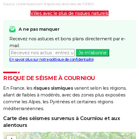
Coulées de
Source : Linternaute.com d'après les données de l'ONRN
Boue
Villes avec le plus de risques naturels
Inondations
09/10/1987
10/10/1987
2 j
Oui
et/ou
A ne pas manquer
Coulées de
Recevez nos astuces et bons plans directement par e-
Boue
mail.
Je m'abonne
Inondations
02/10/1987
05/10/1987
4 j
Oui
En savoir plus sur notre politique de confidentialité
et/ou
Coulées de
Boue
RISQUE DE SÉISME À COURNIOU
En France, les
risques sismiques
varient selon les régions,
Inondations
06/11/1982
10/11/1982
5 j
Oui
allant de faibles à modérés, avec des zones plus exposées
et/ou
comme les Alpes, les Pyrénées et certaines régions
Coulées de
méditerranéennes.
Boue
Carte des séismes survenus à Courniou et aux
alentours