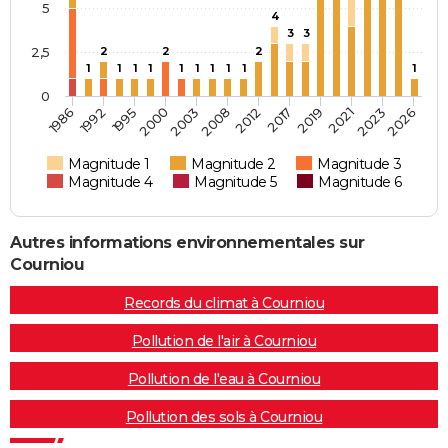
5
4
3
3
2,5
2
2
2
1
1
1
1
1
1
1
1
1
1
0
2019
2000
2017
1995
2026
2012
1992
2023
2008
1986
2021
2003
Magnitude 1
Magnitude 2
Magnitude 3
Magnitude 4
Magnitude 5
Magnitude 6
Autres informations environnementales sur
Courniou
Records du climat à Courniou
Pollution de l'air à Courniou
Pollution de l'eau à Courniou
Pollution des sols à Courniou