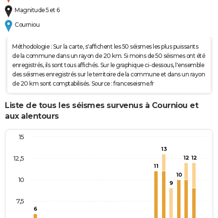
Magnitude 5 et 6
Courniou
Méthodologie : Sur la carte, s'affichent les 50 séismes les plus puissants
de la commune dans un rayon de 20 km. Si moins de 50 séismes ont été
enregistrés, ils sont tous affichés. Sur le graphique ci-dessous, l'ensemble
des séismes enregistrés sur le territoire de la commune et dans un rayon
de 20 km sont comptabilisés. Source : franceseisme.fr
Liste de tous les séismes survenus à Courniou et
aux alentours
15
13
12,5
12
12
11
10
10
9
7,5
6