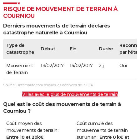
RISQUE DE MOUVEMENT DE TERRAIN À
COURNIOU
Derniers mouvements de terrain déclarés
catastrophe naturelle à Courniou
Type de
Reconnu
Début
Fin
Durée
catastrophe
par l'état
Mouvement
13/02/2017
14/02/2017
2 j
Oui
de Terrain
Source : Linternaute.com d'après les données de la CCR
Villes avec le plus de mouvements de terrain
Quel est le coût des mouvements de terrain à
Courniou ?
Coût moyen des
Coût cumulé des
mouvements de terrain :
mouvements de terrain
Entre 10 et 20k€
sur un an :
Entre 0 k€ et