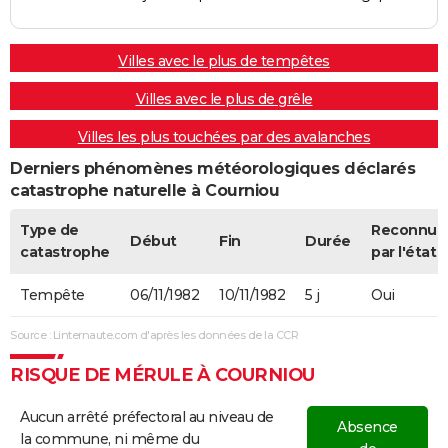
16/09/1979
1 000
0
0
Villes avec le plus de tempêtes
27/07/1979
80 000
0
0
Involonta
(travaux)
Villes avec le plus de grêle
Villes les plus touchées par des avalanches
24/07/1979
50 000
0
0
Involonta
(particuli
Derniers phénomènes météorologiques déclarés
catastrophe naturelle à Courniou
29/02/1976
15 000
0
0
Involonta
(travaux)
Type de
Reconnue
Début
Fin
Durée
catastrophe
par l'état
08/01/1976
5 000
0
0
Tempête
06/11/1982
10/11/1982
5 j
Oui
Source : Linternaute.com d'après les données de la CCR
RISQUE DE MÉRULE À COURNIOU
Aucun arrêté préfectoral au niveau de
Absence
la commune, ni même du