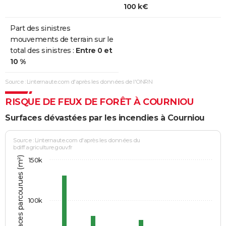
100 k€
Part des sinistres
mouvements de terrain sur le
total des sinistres :
Entre 0 et
10 %
Source : Linternaute.com d'après les données de l'ONRN
RISQUE DE FEUX DE FORÊT À COURNIOU
Surfaces dévastées par les incendies à Courniou
Source : Linternaute.com d'après les données du
bdiff.agriculture.gouv.fr
Somme des surfaces parcourues (m²)
150k
100k