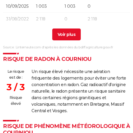
10/09/2025
1 003
1 003
0
31/08/2022
2 118
0
2 118
04/04/2021
322
322
0
Involonta
(travaux)
Source : Linternaute.com d'après les données du bdiff.agriculture.gouv.fr
14/09/2020
2 272
2 272
0
Involonta
(particuli
RISQUE DE RADON À COURNIOU
29/07/2020
168
168
0
Naturelle
Le risque
Un risque élevé nécessite une aération
est de :
fréquente des logements pour éviter une forte
21/08/2017
11 710
11 710
0
Malveilla
3 / 3
concentration en radon. Gaz radioactif d'origine
naturelle, le radon présente un risque sanitaire
20/04/2010
53 000
53 000
0
Involonta
Risque
dans certaines régions granitiques et
(particuli
élevé
volcaniques, notamment en Bretagne, Massif
Central et Vosges.
20/08/2009
100
100
0
Naturelle
RISQUE DE PHÉNOMÈNE MÉTÉOROLOGIQUE À
07/08/2003
5 000
5 000
0
Involonta
COURNIOU