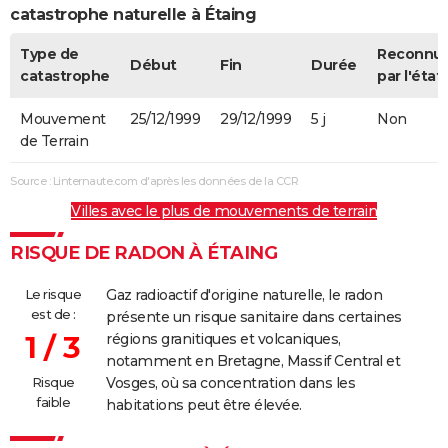
catastrophe naturelle à Étaing
Type de
Reconnu
Début
Fin
Durée
catastrophe
par l'état
Mouvement
25/12/1999
29/12/1999
5 j
Non
de Terrain
Source : Linternaute.com d'après les données de la CCR
Villes avec le plus de mouvements de terrain
RISQUE DE RADON À ÉTAING
Le risque
Gaz radioactif d'origine naturelle, le radon
est de :
présente un risque sanitaire dans certaines
1 / 3
régions granitiques et volcaniques,
notamment en Bretagne, Massif Central et
Risque
Vosges, où sa concentration dans les
faible
habitations peut être élevée.