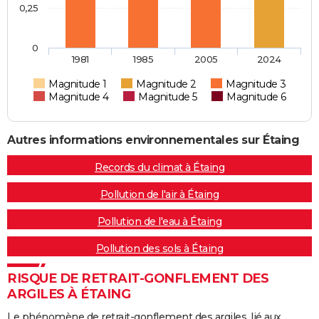
0,25
0
1981
1985
2005
2024
Magnitude 1
Magnitude 2
Magnitude 3
Magnitude 4
Magnitude 5
Magnitude 6
Autres informations environnementales sur Étaing
Records du climat à Étaing
Pollution de l'air à Étaing
Pollution de l'eau à Étaing
Pollution des sols à Étaing
RISQUE DE RETRAIT-GONFLEMENT DES
ARGILES À ÉTAING
Le phénomène de retrait-gonflement des argiles, lié aux