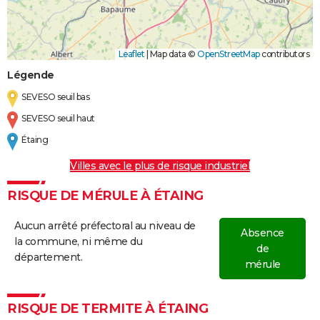
Leaflet
|
Map data ©
OpenStreetMap
contributors
Légende
SEVESO seuil bas
SEVESO seuil haut
Étaing
Villes avec le plus de risque industriel
RISQUE DE MÉRULE À ÉTAING
Aucun arrêté préfectoral au niveau de
Absence
la commune, ni même du
de
département.
mérule
RISQUE DE TERMITE À ÉTAING