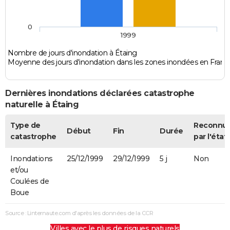
0
1999
Nombre de jours d'inondation à Étaing
Moyenne des jours d'inondation dans les zones inondées en Franc
Dernières inondations déclarées catastrophe
naturelle à Étaing
Type de
Reconnu
Début
Fin
Durée
catastrophe
par l'état
Inondations
25/12/1999
29/12/1999
5 j
Non
et/ou
Coulées de
Boue
Source : Linternaute.com d'après les données de la CCR
Villes avec le plus de risques naturels