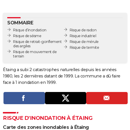
City break
Voyage de noces
Climat
Destinations
Voyage nature
Forum
+
PHOTO
GUIDES D'ACHAT
SOMMAIRE
Risque d’inondation
Risque de radon
BONS PLANS
Risque de séisme
Risque industriel
Risque de retrait-gonflement
Risque de mérule
CARTE DE VOEUX
des argiles
Risque de termite
Risque de mouvement de
Carte Bonne année
Carte Pâques
Carte de Noël
Carte Saint-Valentin
Carte d'anniversaire
DICTIONNAIRE
terrain
Biographies
Expressions
Dictionnaire
Citations
Proverbes
PROGRAMME TV
Étaing a subi 2 catastrophes naturelles depuis les années
1980, les 2 dernières datant de 1999. La commune a dû faire
COPAINS D'AVANT
face à 1 inondation en 1999.
Se connecter
Collèges
Universités
Service militaire
S'inscrire
Lycées
Primaires
Entreprises
Avis de recherche
AVIS DE DÉCÈS
FORUM
Lifestyle
Sport
Television
Cinema
Bricolage
Culture
Auto
Voyage
RISQUE D’INONDATION À ÉTAING
Carte des zones inondables à Étaing