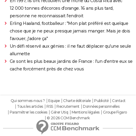
En 1997, ils ont recouvert une friche du Costa Rica avec
12 000 tonnes d'écorces d'orange. 16 ans plus tard,
personne ne reconnaissait l'endroit
Erling Haaland, footballeur : "Mon plat préféré est quelque
chose que je ne peux presque jamais manger. Mais je dois
l'avouer, j'adore ça"
Un défi réservé aux génies : il ne faut déplacer qu'une seule
allumette
Ce sont les plus beaux jardins de France : l'un d'entre eux se
cache forcément près de chez vous
Qui sommes-nous ?
Equipe
Charte éditoriale
Publicité
Contact
Tous les articles
RSS
Recrutement
Données personnelles
Paramétrer les cookies
Gérer Utiq
Mentions légales
Groupe Figaro
© 2026 CCM Benchmark