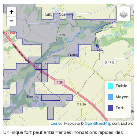
+
−
Faible
Moyen
Fort
Leaflet
|
Map data ©
OpenStreetMap
contributors
Un risque fort peut entraîner des inondations rapides, des