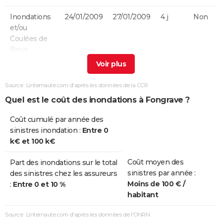
Inondations
24/01/2009
27/01/2009
4 j
Non
et/ou
Coulées de
Boue
Inondations
25/12/1999
29/12/1999
5 j
Non
et/ou
Source : Linternaute.com d'après les données de la CCR
Coulées de
Quel est le coût des inondations à Fongrave ?
Boue
Coût cumulé par année des
Inondations
14/08/1993
14/08/1993
1 j
Oui
sinistres inondation :
Entre 0
et/ou
k€ et 100 k€
Coulées de
Boue
Coût moyen des
Part des inondations sur le total
sinistres par année :
des sinistres chez les assureurs
Inondations
05/07/1993
08/07/1993
4 j
Oui
Moins de 100 € /
:
Entre 0 et 10 %
et/ou
habitant
Coulées de
Boue
Source : Linternaute.com d'après les données de l'ONRN