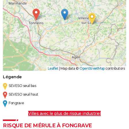
Leaflet
|
Map data ©
OpenStreetMap
contributors
Légende
SEVESO seuil bas
SEVESO seuil haut
Fongrave
Villes avec le plus de risque industriel
RISQUE DE MÉRULE À FONGRAVE