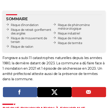
City break
Voyage de noces
Climat
Destinations
Voyage nature
Forum
+
PHOTO
GUIDES D'ACHAT
SOMMAIRE
Risque d’inondation
Risque de phénomène
BONS PLANS
météorologique
Risque de retrait-gonflement
des argiles
Risque industriel
CARTE DE VOEUX
Risque de mouvement de
Risque de mérule
terrain
Risque de termite
Carte Bonne année
Carte Pâques
Carte de Noël
Carte Saint-Valentin
Carte d'anniversaire
DICTIONNAIRE
Risque de radon
Biographies
Expressions
Dictionnaire
Citations
Proverbes
PROGRAMME TV
Fongrave a subi 11 catastrophes naturelles depuis les années
1980, la dernière datant de 2023. La commune a dû faire face à
COPAINS D'AVANT
1 inondation en 2021 et 1 épisode de sécheresse en 2023. Un
Se connecter
Collèges
Universités
Service militaire
S'inscrire
Lycées
Primaires
Entreprises
Avis de recherche
arrêté préfectoral atteste aussi de la présence de termites
AVIS DE DÉCÈS
dans la commune.
FORUM
Lifestyle
Sport
Television
Cinema
Bricolage
Culture
Auto
Voyage