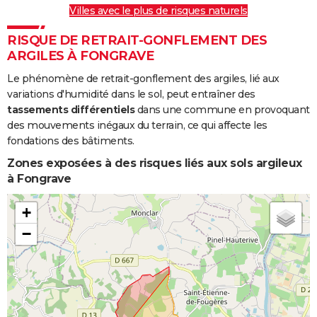
Villes avec le plus de risques naturels
Inondations
06/11/1982
10/11/1982
5 j
Oui
et/ou
RISQUE DE RETRAIT-GONFLEMENT DES
Coulées de
ARGILES À FONGRAVE
Boue
Le phénomène de retrait-gonflement des argiles, lié aux
variations d'humidité dans le sol, peut entraîner des
tassements différentiels
dans une commune en provoquant
des mouvements inégaux du terrain, ce qui affecte les
fondations des bâtiments.
Zones exposées à des risques liés aux sols argileux
à Fongrave
+
−