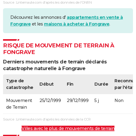
Source : Linternaute.com d'après les données de l'ONRN
Découvrez les annonces d'
appartements en vente à
Fongrave
et les
maisons à acheter à Fongrave
.
RISQUE DE MOUVEMENT DE TERRAIN À
FONGRAVE
Derniers mouvements de terrain déclarés
catastrophe naturelle à Fongrave
Type de
Reconnu
Début
Fin
Durée
catastrophe
par l'état
Mouvement
25/12/1999
29/12/1999
5 j
Non
de Terrain
Source : Linternaute.com d'après les données de la CCR
Villes avec le plus de mouvements de terrain