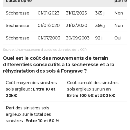
catastrophe
par l'ét
Sécheresse
01/01/2023
31/12/2023
365 j
Non
Sécheresse
01/01/2020
31/12/2020
366 j
Non
Sécheresse
01/07/2003
30/09/2003
92 j
Oui
Source : Linternaute.com d'après les données de la CCR
Quel est le coût des mouvements de terrain
différentiels consécutifs à la sécheresse et à la
réhydratation des sols à Fongrave ?
Coût moyen des sinistres
Coût cumulé des sinistres
sols argileux :
Entre 10 et
sols argileux sur un an :
20k€
Entre 100 k€ et 500 k€
Part des sinistres sols
argileux sur le total des
sinistres :
Entre 10 et 50 %