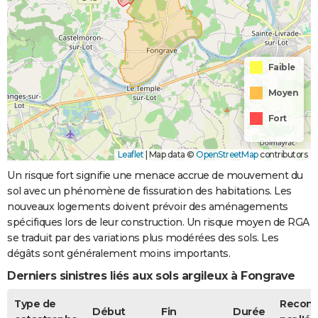
Faible
Moyen
Fort
Leaflet
|
Map data ©
OpenStreetMap
contributors
Un risque fort signifie une menace accrue de mouvement du
sol avec un phénomène de fissuration des habitations. Les
nouveaux logements doivent prévoir des aménagements
spécifiques lors de leur construction. Un risque moyen de RGA
se traduit par des variations plus modérées des sols. Les
dégâts sont généralement moins importants.
Derniers sinistres liés aux sols argileux à Fongrave
Type de
Recon
Début
Fin
Durée