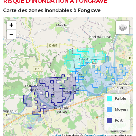
RISQUE D’INONDATION À FONGRAVE
Carte des zones inondables à Fongrave
+
−
Faible
Moyen
Fort
Leaflet
|
Map data ©
OpenStreetMap
contributors