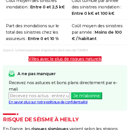
Coût moyen des sinistres
Coût cumulé par année
inondation :
Entre 0 et 2,5 k€
des sinistres inondation :
Entre 0 k€ et 100 k€
Part des inondations sur le
Coût moyen des sinistres
total des sinistres chez les
par année :
Moins de 100
assureurs :
Entre 0 et 10 %
€ / habitant
Source : Linternaute.com d'après les données de l'ONRN
Villes avec le plus de risques naturels
A ne pas manquer
Recevez nos astuces et bons plans directement par e-
mail.
Je m'abonne
En savoir plus sur notre politique de confidentialité
RISQUE DE SÉISME À HEILLY
En France, les
risques sismiques
varient selon les régions,