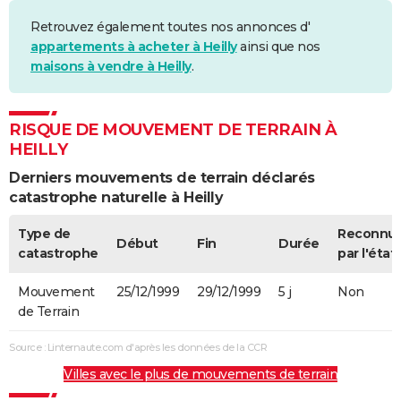
Retrouvez également toutes nos annonces d'
appartements à acheter à Heilly
ainsi que nos
maisons à vendre à Heilly
.
RISQUE DE MOUVEMENT DE TERRAIN À
HEILLY
Derniers mouvements de terrain déclarés
catastrophe naturelle à Heilly
Type de
Reconnu
Début
Fin
Durée
catastrophe
par l'état
Mouvement
25/12/1999
29/12/1999
5 j
Non
de Terrain
Source : Linternaute.com d'après les données de la CCR
Villes avec le plus de mouvements de terrain