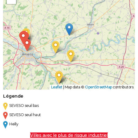
Leaflet
|
Map data ©
OpenStreetMap
contributors
Légende
SEVESO seuil bas
SEVESO seuil haut
Heilly
Villes avec le plus de risque industriel