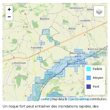
+
−
Faible
Moyen
Fort
Leaflet
|
Map data ©
OpenStreetMap
contributors
Un risque fort peut entraîner des inondations rapides, des