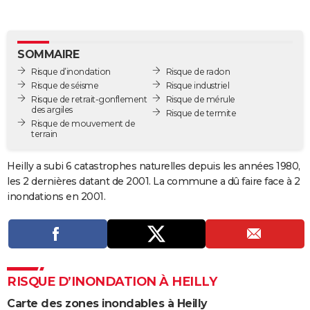
City break
Voyage de noces
Climat
Destinations
Voyage nature
Forum
+
PHOTO
GUIDES D'ACHAT
SOMMAIRE
Risque d’inondation
Risque de radon
BONS PLANS
Risque de séisme
Risque industriel
Risque de retrait-gonflement
Risque de mérule
CARTE DE VOEUX
des argiles
Risque de termite
Risque de mouvement de
Carte Bonne année
Carte Pâques
Carte de Noël
Carte Saint-Valentin
Carte d'anniversaire
DICTIONNAIRE
terrain
Biographies
Expressions
Dictionnaire
Citations
Proverbes
PROGRAMME TV
Heilly a subi 6 catastrophes naturelles depuis les années 1980,
les 2 dernières datant de 2001. La commune a dû faire face à 2
COPAINS D'AVANT
inondations en 2001.
Se connecter
Collèges
Universités
Service militaire
S'inscrire
Lycées
Primaires
Entreprises
Avis de recherche
AVIS DE DÉCÈS
FORUM
Lifestyle
Sport
Television
Cinema
Bricolage
Culture
Auto
Voyage
RISQUE D’INONDATION À HEILLY
Carte des zones inondables à Heilly