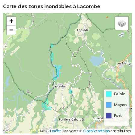
Carte des zones inondables à Lacombe
+
−
Faible
Moyen
Fort
Leaflet
|
Map data ©
OpenStreetMap
contributors