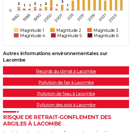
3
2
2
2
1
1
1
1
1
0
2017
1988
1982
2011
2007
2023
2000
2021
1990
2019
Magnitude 1
Magnitude 2
Magnitude 3
Magnitude 4
Magnitude 5
Magnitude 6
Autres informations environnementales sur
Lacombe
Records du climat à Lacombe
Pollution de l'air à Lacombe
Pollution de l'eau à Lacombe
Pollution des sols à Lacombe
RISQUE DE RETRAIT-GONFLEMENT DES
ARGILES À LACOMBE