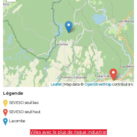
Leaflet
|
Map data ©
OpenStreetMap
contributors
Légende
SEVESO seuil bas
SEVESO seuil haut
Lacombe
Villes avec le plus de risque industriel