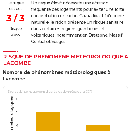
Le risque
Un risque élevé nécessite une aération
est de :
fréquente des logements pour éviter une forte
3 / 3
concentration en radon. Gaz radioactif d'origine
naturelle, le radon présente un risque sanitaire
Risque
dans certaines régions granitiques et
élevé
volcaniques, notamment en Bretagne, Massif
Central et Vosges.
RISQUE DE PHÉNOMÈNE MÉTÉOROLOGIQUE À
LACOMBE
Nombre de phénomènes météorologiques à
Lacombe
Source : Linternaute.com d'après les données de la CCR
6
5
4