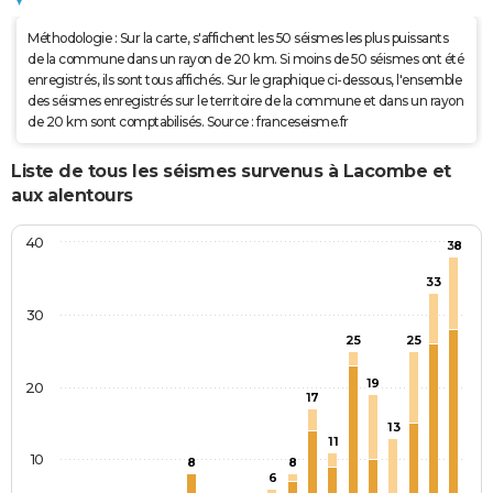
Méthodologie : Sur la carte, s'affichent les 50 séismes les plus puissants
de la commune dans un rayon de 20 km. Si moins de 50 séismes ont été
enregistrés, ils sont tous affichés. Sur le graphique ci-dessous, l'ensemble
des séismes enregistrés sur le territoire de la commune et dans un rayon
de 20 km sont comptabilisés. Source : franceseisme.fr
Liste de tous les séismes survenus à Lacombe et
aux alentours
40
38
33
30
25
25
19
20
17
13
11
10
8
8
6