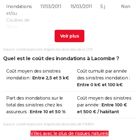
Inondations
11/03/2011
15/03/2011
5 j
Non
et/ou
Coulées de
Boue
Inondations
18/09/2009
18/09/2009
1 j
Oui
et/ou
Source : Linternaute.com d'après les données de la CCR
Coulées de
Quel est le coût des inondations à Lacombe ?
Boue
Coût moyen des sinistres
Coût cumulé par année
Inondations
24/01/2009
27/01/2009
4 j
Non
inondation :
Entre 2,5 et 5 k€
des sinistres inondation :
et/ou
Entre 0 k€ et 100 k€
Coulées de
Boue
Part des inondations sur le
Coût moyen des sinistres
total des sinistres chez les
par année :
Entre 100 €
Chocs
24/01/2009
27/01/2009
4 j
Non
assureurs :
Entre 10 et 50 %
et 500 € / habitant
Mécaniques
liés à l'action
Source : Linternaute.com d'après les données de l'ONRN
des Vagues
Villes avec le plus de risques naturels