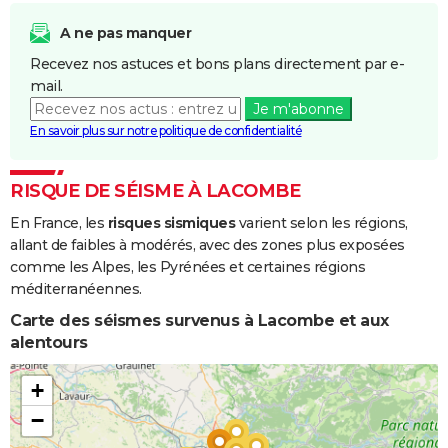
Inondations
12/11/1999
14/11/1999
3 j
Oui
et/ou
A ne pas manquer
Coulées de
Recevez nos astuces et bons plans directement par e-
Boue
mail.
Je m'abonne
Inondations
22/01/1992
25/01/1992
4 j
Oui
En savoir plus sur notre politique de confidentialité
et/ou
Coulées de
Boue
RISQUE DE SÉISME À LACOMBE
En France, les
risques sismiques
varient selon les régions,
Inondations
06/11/1982
10/11/1982
5 j
Oui
allant de faibles à modérés, avec des zones plus exposées
et/ou
comme les Alpes, les Pyrénées et certaines régions
Coulées de
méditerranéennes.
Boue
Carte des séismes survenus à Lacombe et aux
alentours
+
−