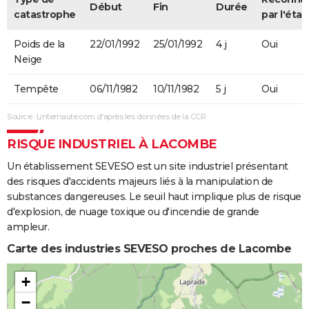
Début
Fin
Durée
catastrophe
par l'état
Poids de la
22/01/1992
25/01/1992
4 j
Oui
Neige
Tempête
06/11/1982
10/11/1982
5 j
Oui
Source : Linternaute.com d'après les données de la CCR
RISQUE INDUSTRIEL À LACOMBE
Un établissement SEVESO est un site industriel présentant
des risques d'accidents majeurs liés à la manipulation de
substances dangereuses. Le seuil haut implique plus de risque
d'explosion, de nuage toxique ou d'incendie de grande
ampleur.
Carte des industries SEVESO proches de Lacombe
+
−