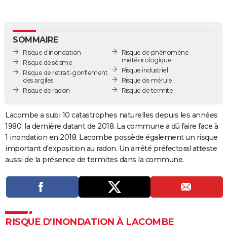
City break
Voyage de noces
Climat
Destinations
Voyage nature
Forum
+
PHOTO
GUIDES D'ACHAT
SOMMAIRE
Risque d’inondation
Risque de phénomène
BONS PLANS
météorologique
Risque de séisme
Risque industriel
Risque de retrait-gonflement
CARTE DE VOEUX
des argiles
Risque de mérule
Risque de radon
Risque de termite
Carte Bonne année
Carte Pâques
Carte de Noël
Carte Saint-Valentin
Carte d'anniversaire
DICTIONNAIRE
Biographies
Expressions
Dictionnaire
Citations
Proverbes
Lacombe a subi 10 catastrophes naturelles depuis les années
PROGRAMME TV
1980, la dernière datant de 2018. La commune a dû faire face à
COPAINS D'AVANT
1 inondation en 2018. Lacombe possède également un risque
important d'exposition au radon. Un arrêté préfectoral atteste
Se connecter
Collèges
Universités
Service militaire
S'inscrire
Lycées
Primaires
Entreprises
Avis de recherche
AVIS DE DÉCÈS
aussi de la présence de termites dans la commune.
FORUM
Lifestyle
Sport
Television
Cinema
Bricolage
Culture
Auto
Voyage
RISQUE D’INONDATION À LACOMBE