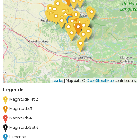
Leaflet
|
Map data ©
OpenStreetMap
contributors
Légende
Magnitude 1 et 2
Magnitude 3
Magnitude 4
Magnitude 5 et 6
Lacombe