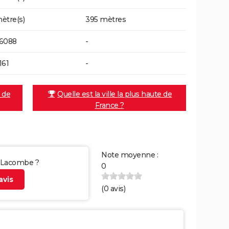
ètre(s)
395 mètres
06088
-
161
-
e de
Quelle est la ville la plus haute de
France ?
Note moyenne :
r Lacombe ?
0
vis
(
0
avis)