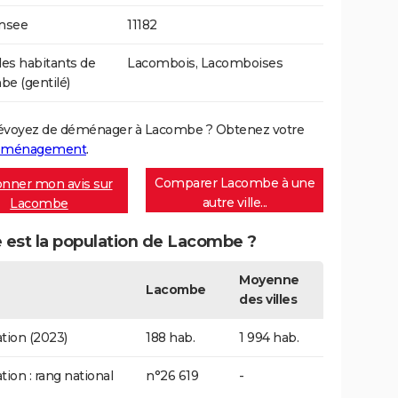
Insee
11182
s habitants de
Lacombois, Lacomboises
e (gentilé)
évoyez de déménager à Lacombe ? Obtenez votre
déménagement
.
Comparer Lacombe à une
nner mon avis sur
autre ville...
Lacombe
 est la population de Lacombe ?
Moyenne
Lacombe
des villes
tion (2023)
188 hab.
1 994 hab.
tion : rang national
n°26 619
-