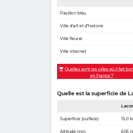
Pavillon bleu
Ville d'art et d'histoire
Ville fleurie
Ville internet
Quelles sont les villes où il fait bo
en France ?
Quelle est la superficie de
Laco
Superficie (surface)
15,0 
Altitude min.
605 m