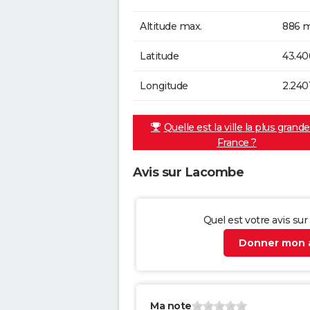
Altitude max.
886 m
Latitude
43.4
Longitude
2.240
Quelle est la ville la plus grand
France ?
Avis sur Lacombe
Quel est votre avis su
Donner mon a
Ma note