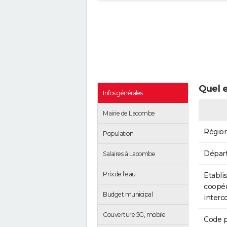
Quel 
Infos générales
Mairie de Lacombe
Régio
Population
Dépar
Salaires à Lacombe
Prix de l'eau
Etabli
coopér
Budget municipal
inter
Couverture 5G, mobile
Code p