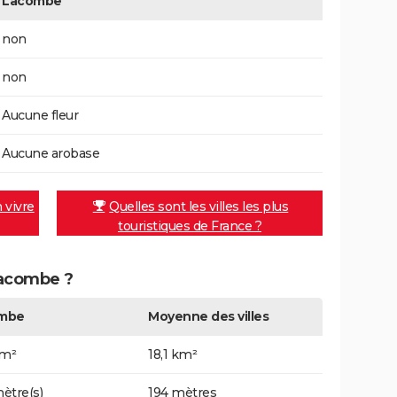
Lacombe
non
non
Aucune fleur
Aucune arobase
n vivre
Quelles sont les villes les plus
touristiques de France ?
 Lacombe ?
mbe
Moyenne des villes
km²
18,1 km²
ètre(s)
194 mètres