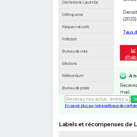
Déchetterie Lacombe
Densit
Délinquance
(2023)
Risques naturels
Taux 
Pollution
Bureau de vote
d'hab
Elections
A n
Référendum
Recevez
Bureau de poste
mail.
J
En savoir plus sur notre politique de confiden
Labels et récompenses de