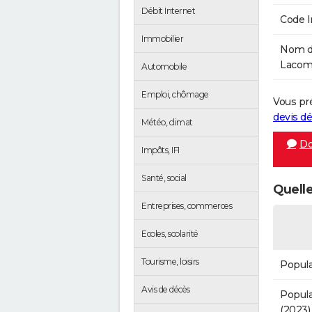
Débit Internet
Code 
Immobilier
Nom de
Lacomb
Automobile
Emploi, chômage
Vous pr
devis 
Météo, climat
Do
Impôts, IFI
Santé, social
Quelle
Entreprises, commerces
Ecoles, scolarité
Tourisme, loisirs
Popula
Avis de décès
Popula
(2023)