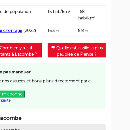
é de population
13 hab/km²
168
hab/km²
de chômage
(2022)
16,5 %
8,8 %
Combien y a-t-il
Quelle est la ville la plus
itants à Lacombe ?
peuplée de France ?
e pas manquer
 nos astuces et bons plans directement par e-
e m'abonne
tialité
 Lacombe