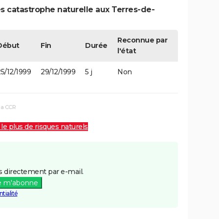
s catastrophe naturelle aux Terres-de-
Reconnue par
Début
Fin
Durée
l'état
5/12/1999
29/12/1999
5 j
Non
la CCR
 le plus de risques naturels
 directement par e-mail.
e m'abonne
tialité