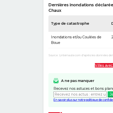
Dernières inondations déclarée
Chaux
Type de catastrophe
Inondations et/ou Coulées de
2
Boue
Source : Linternaute.com d'après les données de 
Villes avec
A ne pas manquer
Recevez nos astuces et bons plans
J
En savoir plus sur notre politique de confiden