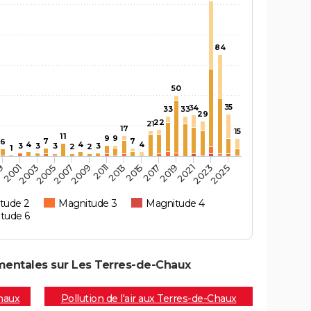
84
50
35
34
33
33
29
22
21
17
15
11
9
9
7
7
6
4
4
4
3
3
3
3
2
2
1
2001
2023
99
2021
2019
2017
2015
2013
2011
2009
2007
2005
2003
2025
tude 2
Magnitude 3
Magnitude 4
tude 6
mentales sur Les Terres-de-Chaux
haux
Pollution de l'air aux Terres-de-Chaux