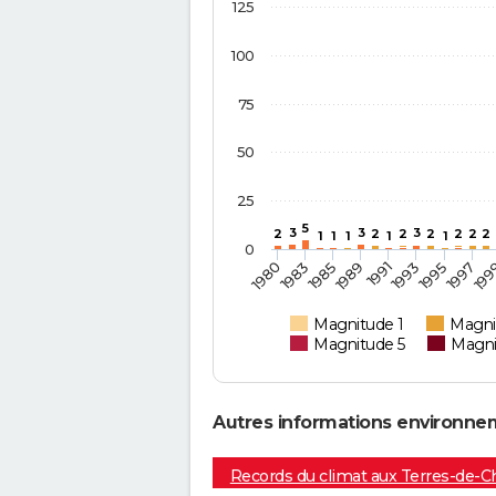
125
100
75
50
25
5
3
3
3
2
2
2
2
2
2
2
1
1
1
1
1
0
19
1997
1995
1993
1991
1989
1985
1983
1980
Magnitude 1
Magni
Magnitude 5
Magni
Autres informations environne
Records du climat aux Terres-de-C