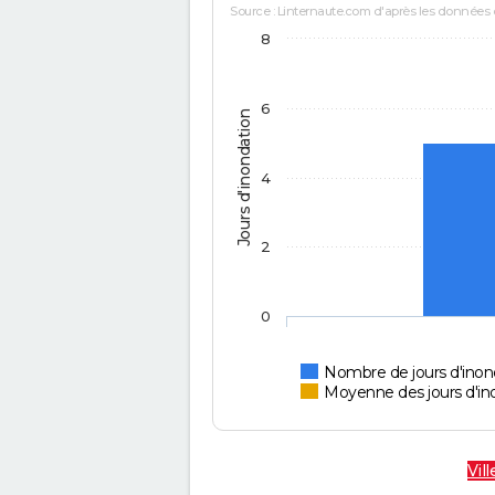
Source : Linternaute.com d'après les données
8
6
Jours d'inondation
4
2
0
Nombre de jours d'inon
Moyenne des jours d'in
Vil