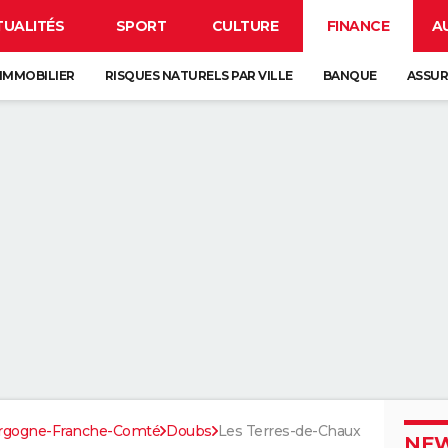
TUALITÉS
SPORT
CULTURE
FINANCE
A
IMMOBILIER
RISQUES NATURELS PAR VILLE
BANQUE
ASSU
rgogne-Franche-Comté
Doubs
Les Terres-de-Chaux
NEW