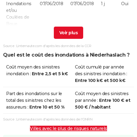
Inondations
07/06/2018
07/06/2018
1 j
Oui
et/ou
Coulées de
Boue
Inondations
08/05/2003
08/05/2003
1 j
Oui
et/ou
Source : Linternaute.com d'après les données de la CCR
Coulées de
Quel est le coût des inondations à Niederhaslach ?
Boue
Coût moyen des sinistres
Coût cumulé par année
Inondations
25/12/1999
29/12/1999
5 j
Non
inondation :
Entre 2,5 et 5 k€
des sinistres inondation :
et/ou
Entre 100 k€ et 500 k€
Coulées de
Boue
Part des inondations sur le
Coût moyen des sinistres
total des sinistres chez les
par année :
Entre 100 € et
Inondations
14/02/1990
19/02/1990
6 j
Oui
assureurs :
Entre 10 et 50 %
500 € / habitant
et/ou
Coulées de
Source : Linternaute.com d'après les données de l'ONRN
Boue
Villes avec le plus de risques naturels
Inondations
22/05/1983
29/05/1983
8 j
Oui