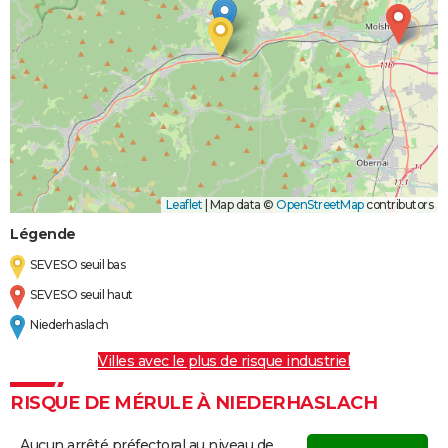
Leaflet
|
Map data ©
OpenStreetMap
contributors
Légende
SEVESO seuil bas
SEVESO seuil haut
Niederhaslach
Villes avec le plus de risque industriel
RISQUE DE MÉRULE À NIEDERHASLACH
Aucun arrêté préfectoral au niveau de