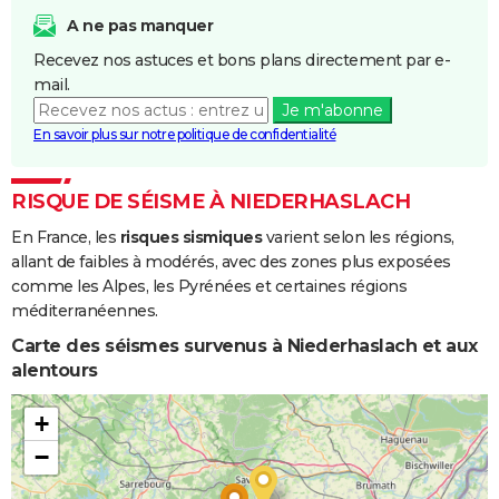
et/ou
A ne pas manquer
Coulées de
Recevez nos astuces et bons plans directement par e-
Boue
mail.
Je m'abonne
Inondations
01/04/1983
28/04/1983
28 j
Oui
En savoir plus sur notre politique de confidentialité
et/ou
Coulées de
Boue
RISQUE DE SÉISME À NIEDERHASLACH
En France, les
risques sismiques
varient selon les régions,
Inondations
08/12/1982
31/12/1982
24 j
Oui
allant de faibles à modérés, avec des zones plus exposées
et/ou
comme les Alpes, les Pyrénées et certaines régions
Coulées de
méditerranéennes.
Boue
Carte des séismes survenus à Niederhaslach et aux
alentours
+
−