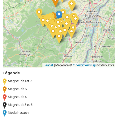
Leaflet
|
Map data ©
OpenStreetMap
contributors
Légende
Magnitude 1 et 2
Magnitude 3
Magnitude 4
Magnitude 5 et 6
Niederhaslach