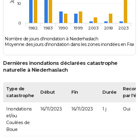
10
0
1982
1983
1990
1999
2003
2018
2023
Nombre de jours d'inondation à Niederhaslach
Moyenne des jours d'inondation dans les zones inondées en Franc
Dernières inondations déclarées catastrophe
naturelle à Niederhaslach
Type de
Recon
Début
Fin
Durée
catastrophe
par l'ét
Inondations
16/11/2023
16/11/2023
1 j
Oui
et/ou
Coulées de
Boue