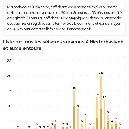
Méthodologie : Sur la carte, s'affichent les 50 séismes les plus puissants
de la commune dans un rayon de 20 km. Si moins de 50 séismes ont été
enregistrés, ils sont tous affichés. Sur le graphique ci-dessous, l'ensemble
des séismes enregistrés sur le territoire de la commune et dans un rayon
de 20 km sont comptabilisés. Source : franceseisme.fr
Liste de tous les séismes survenus à Niederhaslach
et aux alentours
25
20
20
15
15
13
12
10
9
7
6
5
5
4
4
4
3
3
3
3
3
3
3
2
2
2
2
2
2