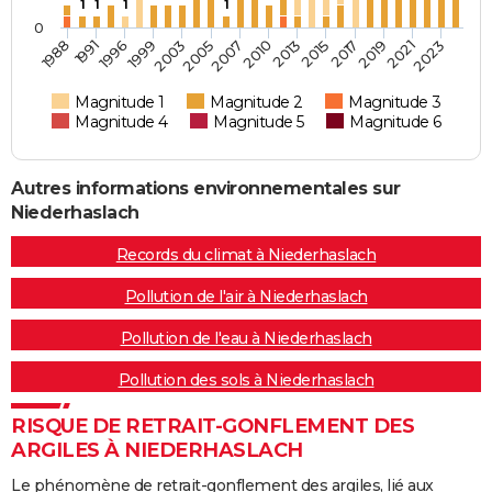
1
1
1
1
0
2021
2005
1991
2013
2003
2019
1988
2010
1999
2017
2007
2023
1996
2015
Magnitude 1
Magnitude 2
Magnitude 3
Magnitude 4
Magnitude 5
Magnitude 6
Autres informations environnementales sur
Niederhaslach
Records du climat à Niederhaslach
Pollution de l'air à Niederhaslach
Pollution de l'eau à Niederhaslach
Pollution des sols à Niederhaslach
RISQUE DE RETRAIT-GONFLEMENT DES
ARGILES À NIEDERHASLACH
Le phénomène de retrait-gonflement des argiles, lié aux