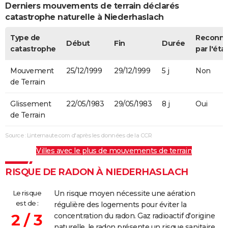
Derniers mouvements de terrain déclarés
catastrophe naturelle à Niederhaslach
Type de
Reconn
Début
Fin
Durée
catastrophe
par l'éta
Mouvement
25/12/1999
29/12/1999
5 j
Non
de Terrain
Glissement
22/05/1983
29/05/1983
8 j
Oui
de Terrain
Source : Linternaute.com d'après les données de la CCR
Villes avec le plus de mouvements de terrain
RISQUE DE RADON À NIEDERHASLACH
Le risque
Un risque moyen nécessite une aération
est de :
régulière des logements pour éviter la
2 / 3
concentration du radon. Gaz radioactif d'origine
naturelle, le radon présente un risque sanitaire