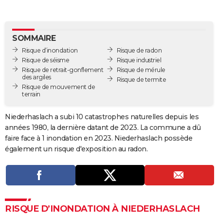
City break
Voyage de noces
Climat
Destinations
Voyage nature
Forum
+
PHOTO
GUIDES D'ACHAT
SOMMAIRE
Risque d’inondation
Risque de radon
BONS PLANS
Risque de séisme
Risque industriel
Risque de retrait-gonflement
Risque de mérule
CARTE DE VOEUX
des argiles
Risque de termite
Risque de mouvement de
Carte Bonne année
Carte Pâques
Carte de Noël
Carte Saint-Valentin
Carte d'anniversaire
DICTIONNAIRE
terrain
Biographies
Expressions
Dictionnaire
Citations
Proverbes
PROGRAMME TV
Niederhaslach a subi 10 catastrophes naturelles depuis les
années 1980, la dernière datant de 2023. La commune a dû
COPAINS D'AVANT
faire face à 1 inondation en 2023. Niederhaslach possède
Se connecter
Collèges
Universités
Service militaire
S'inscrire
Lycées
Primaires
Entreprises
Avis de recherche
également un risque d'exposition au radon.
AVIS DE DÉCÈS
FORUM
Lifestyle
Sport
Television
Cinema
Bricolage
Culture
Auto
Voyage
RISQUE D’INONDATION À NIEDERHASLACH