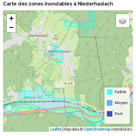
Carte des zones inondables à Niederhaslach
+
−
Faible
Moyen
Fort
Leaflet
|
Map data ©
OpenStreetMap
contributors