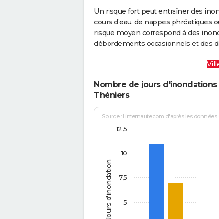
Un risque fort peut entraîner des in
cours d’eau, de nappes phréatiques 
risque moyen correspond à des inond
débordements occasionnels et des d
Vil
Nombre de jours d'inondations 
Théniers
Source : Linternaute.com d'après les données
12,5
10
Jours d'inondation
7,5
5