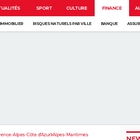
TUALITÉS
SPORT
CULTURE
FINANCE
A
IMMOBILIER
RISQUES NATURELS PAR VILLE
BANQUE
ASSU
ence-Alpes-Côte d'Azur
Alpes-Maritimes
NEW