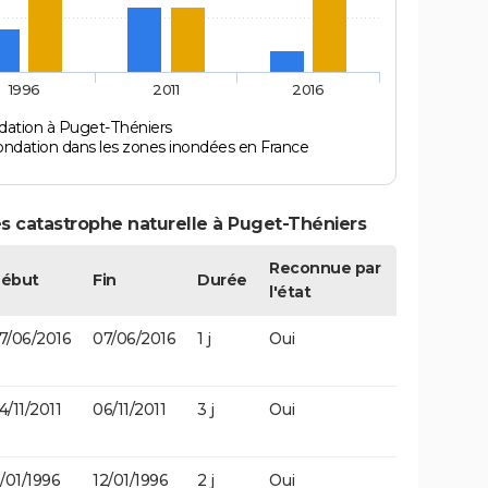
1996
2011
2016
dation à Puget-Théniers
ondation dans les zones inondées en France
s catastrophe naturelle à Puget-Théniers
Reconnue par
ébut
Fin
Durée
l'état
7/06/2016
07/06/2016
1 j
Oui
4/11/2011
06/11/2011
3 j
Oui
1/01/1996
12/01/1996
2 j
Oui