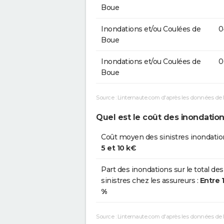
Boue
Inondations et/ou Coulées de
0
Boue
Inondations et/ou Coulées de
0
Boue
Source : Linternaute.com d'après les données de 
Quel est le coût des inondatio
Coût moyen des sinistres inondatio
5 et 10 k€
Part des inondations sur le total des
sinistres chez les assureurs :
Entre 
%
Source : Linternaute.com d'après les données de