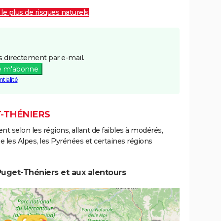
 le plus de risques naturels
 directement par e-mail.
e m'abonne
tialité
T-THÉNIERS
ent selon les régions, allant de faibles à modérés,
les Alpes, les Pyrénées et certaines régions
uget-Théniers et aux alentours