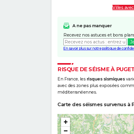
Villes avec
A ne pas manquer
Recevez nos astuces et bons plans
J
En savoir plus sur notre politique de confiden
RISQUE DE SÉISME À PUGE
En France, les
risques sismiques
vari
avec des zones plus exposées comme 
méditerranéennes.
Carte des séismes survenus à P
+
−