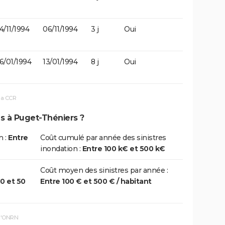
4/11/1994
06/11/1994
3 j
Oui
6/01/1994
13/01/1994
8 j
Oui
la CCR
ns à Puget-Théniers ?
n :
Entre
Coût cumulé par année des sinistres
inondation :
Entre 100 k€ et 500 k€
Coût moyen des sinistres par année :
10 et 50
Entre 100 € et 500 € / habitant
 l'ONRN