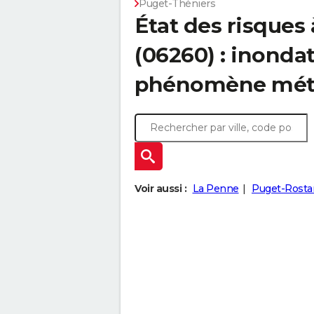
Puget-Théniers
État des risques
(06260) : inonda
phénomène mét
Voir aussi :
La Penne
Puget-Rosta