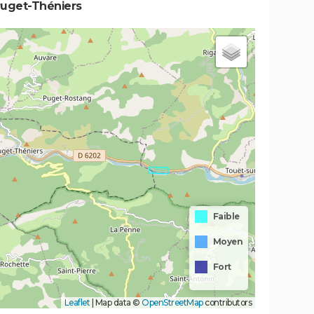
Puget-Théniers
Faible
Moyen
Fort
Leaflet
|
Map data ©
OpenStreetMap
contributors