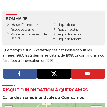
City break
Voyage de noces
Climat
Destinations
Voyage nature
Forum
+
PHOTO
GUIDES D'ACHAT
SOMMAIRE
Risque d’inondation
Risque de radon
BONS PLANS
Risque de séisme
Risque industriel
Risque de mouvement de
Risque de mérule
CARTE DE VOEUX
terrain
Risque de termite
Carte Bonne année
Carte Pâques
Carte de Noël
Carte Saint-Valentin
Carte d'anniversaire
DICTIONNAIRE
Quercamps a subi 2 catastrophes naturelles depuis les
Biographies
Expressions
Dictionnaire
Citations
Proverbes
PROGRAMME TV
années 1980, les 2 dernières datant de 1999. La commune a dû
faire face à 1 inondation en 1999.
COPAINS D'AVANT
Se connecter
Collèges
Universités
Service militaire
S'inscrire
Lycées
Primaires
Entreprises
Avis de recherche
AVIS DE DÉCÈS
FORUM
RISQUE D’INONDATION À QUERCAMPS
Lifestyle
Sport
Television
Cinema
Bricolage
Culture
Auto
Voyage
Carte des zones inondables à Quercamps