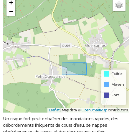
+
−
Faible
Moyen
Fort
Leaflet
|
Map data ©
OpenStreetMap
contributors
Un risque fort peut entraîner des inondations rapides, des
débordements fréquents de cours d’eau, de nappes
phréatiques ou de caves, et des dommages parfois