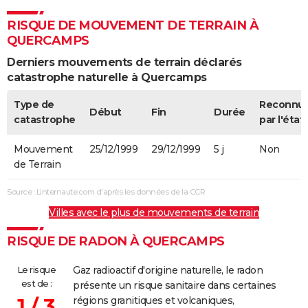
RISQUE DE MOUVEMENT DE TERRAIN À
QUERCAMPS
Derniers mouvements de terrain déclarés
catastrophe naturelle à Quercamps
Type de
Reconnu
Début
Fin
Durée
catastrophe
par l'état
Mouvement
25/12/1999
29/12/1999
5 j
Non
de Terrain
Source : Linternaute.com d'après les données de la CCR
Villes avec le plus de mouvements de terrain
RISQUE DE RADON À QUERCAMPS
Le risque
Gaz radioactif d'origine naturelle, le radon
est de :
présente un risque sanitaire dans certaines
1 / 3
régions granitiques et volcaniques,