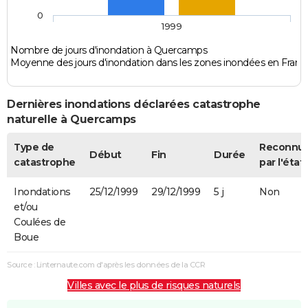
0
1999
Nombre de jours d'inondation à Quercamps
Moyenne des jours d'inondation dans les zones inondées en Franc
Dernières inondations déclarées catastrophe
naturelle à Quercamps
Type de
Reconnu
Début
Fin
Durée
catastrophe
par l'état
Inondations
25/12/1999
29/12/1999
5 j
Non
et/ou
Coulées de
Boue
Source : Linternaute.com d'après les données de la CCR
Villes avec le plus de risques naturels