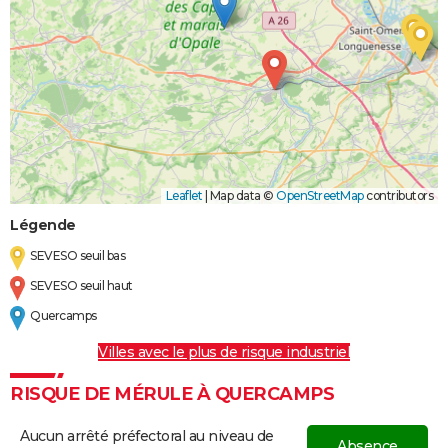
Leaflet
|
Map data ©
OpenStreetMap
contributors
Légende
SEVESO seuil bas
SEVESO seuil haut
Quercamps
Villes avec le plus de risque industriel
RISQUE DE MÉRULE À QUERCAMPS
Aucun arrêté préfectoral au niveau de
Absence