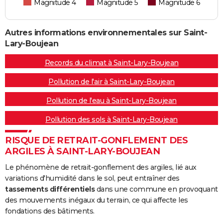
Magnitude 4
Magnitude 5
Magnitude 6
Autres informations environnementales sur Saint-
Lary-Boujean
Records du climat à Saint-Lary-Boujean
Pollution de l'air à Saint-Lary-Boujean
Pollution de l'eau à Saint-Lary-Boujean
Pollution des sols à Saint-Lary-Boujean
RISQUE DE RETRAIT-GONFLEMENT DES
ARGILES À SAINT-LARY-BOUJEAN
Le phénomène de retrait-gonflement des argiles, lié aux
variations d'humidité dans le sol, peut entraîner des
tassements différentiels
dans une commune en provoquant
des mouvements inégaux du terrain, ce qui affecte les
fondations des bâtiments.