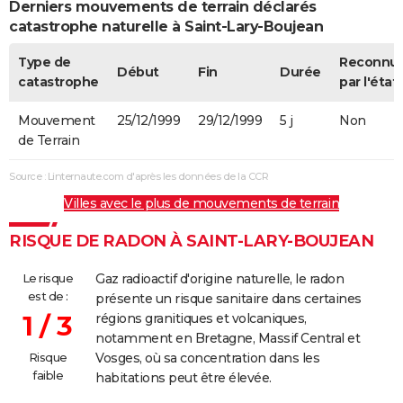
Derniers mouvements de terrain déclarés
catastrophe naturelle à Saint-Lary-Boujean
Type de
Reconnu
Début
Fin
Durée
catastrophe
par l'état
Mouvement
25/12/1999
29/12/1999
5 j
Non
de Terrain
Source : Linternaute.com d'après les données de la CCR
Villes avec le plus de mouvements de terrain
RISQUE DE RADON À SAINT-LARY-BOUJEAN
Le risque
Gaz radioactif d'origine naturelle, le radon
est de :
présente un risque sanitaire dans certaines
1 / 3
régions granitiques et volcaniques,
notamment en Bretagne, Massif Central et
Risque
Vosges, où sa concentration dans les
faible
habitations peut être élevée.