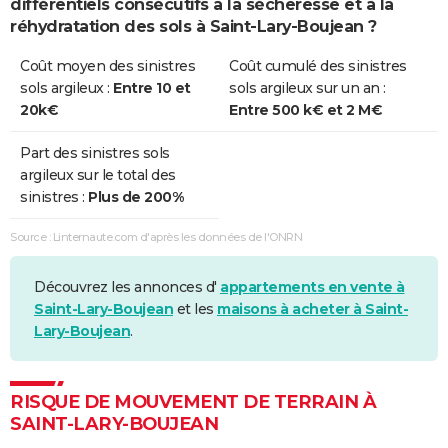
différentiels consécutifs à la sécheresse et à la
réhydratation des sols à Saint-Lary-Boujean ?
Coût moyen des sinistres
Coût cumulé des sinistres
sols argileux :
Entre 10 et
sols argileux sur un an :
20k€
Entre 500 k€ et 2 M€
Part des sinistres sols
argileux sur le total des
sinistres :
Plus de 200%
Source : Linternaute.com d'après les données de l'ONRN
Découvrez les annonces d'
appartements en vente à
Saint-Lary-Boujean
et les
maisons à acheter à Saint-
Lary-Boujean
.
RISQUE DE MOUVEMENT DE TERRAIN À
SAINT-LARY-BOUJEAN