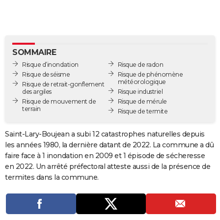
City break
Voyage de noces
Climat
Destinations
Voyage nature
Forum
+
PHOTO
GUIDES D'ACHAT
BONS PLANS
SOMMAIRE
Risque d’inondation
Risque de radon
CARTE DE VOEUX
Risque de séisme
Risque de phénomène
météorologique
Risque de retrait-gonflement
Carte Bonne année
Carte Pâques
Carte de Noël
Carte Saint-Valentin
Carte d'anniversaire
DICTIONNAIRE
des argiles
Risque industriel
Risque de mouvement de
Risque de mérule
terrain
Biographies
Expressions
Dictionnaire
Citations
Proverbes
Risque de termite
PROGRAMME TV
COPAINS D'AVANT
Saint-Lary-Boujean a subi 12 catastrophes naturelles depuis
les années 1980, la dernière datant de 2022. La commune a dû
Se connecter
Collèges
Universités
Service militaire
S'inscrire
Lycées
Primaires
Entreprises
Avis de recherche
AVIS DE DÉCÈS
faire face à 1 inondation en 2009 et 1 épisode de sécheresse
en 2022. Un arrêté préfectoral atteste aussi de la présence de
FORUM
termites dans la commune.
Lifestyle
Sport
Television
Cinema
Bricolage
Culture
Auto
Voyage