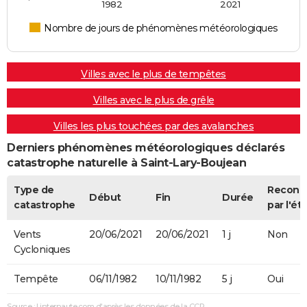
1982
2021
Nombre de jours de phénomènes météorologiques
Villes avec le plus de tempêtes
Villes avec le plus de grêle
Villes les plus touchées par des avalanches
Derniers phénomènes météorologiques déclarés
catastrophe naturelle à Saint-Lary-Boujean
Type de
Reconn
Début
Fin
Durée
catastrophe
par l'ét
Vents
20/06/2021
20/06/2021
1 j
Non
Cycloniques
Tempête
06/11/1982
10/11/1982
5 j
Oui
Source : Linternaute.com d'après les données de la CCR