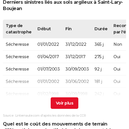
Derniers sinistres liés aux sols argileux à Saint-Lary-
Boujean
Type de
Recon
Début
Fin
Durée
catastrophe
par l'ét
Sécheresse
01/01/2022
31/12/2022
365 j
Non
Sécheresse
01/04/2017
31/12/2017
275 j
Oui
Sécheresse
01/07/2003
30/09/2003
92 j
Oui
Sécheresse
01/01/2002
30/06/2002
181 j
Oui
Sécheresse
01/02/1998
30/09/1998
242 j
Oui
Sécheresse
01/05/1989
30/09/1993
1614 j
Oui
Source : Linternaute.com d'après les données de la CCR
Quel est le coût des mouvements de terrain