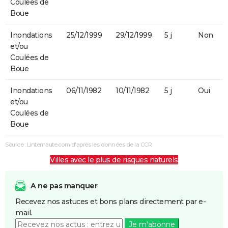
Coulées de
Boue
Inondations
25/12/1999
29/12/1999
5 j
Non
et/ou
Coulées de
Boue
Inondations
06/11/1982
10/11/1982
5 j
Oui
et/ou
Coulées de
Boue
Source : Linternaute.com d'après les données de la CCR
Villes avec le plus de risques naturels
A ne pas manquer
Recevez nos astuces et bons plans directement par e-
mail.
Je m'abonne