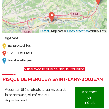
Leaflet
|
Map data ©
OpenStreetMap
contributors
Légende
SEVESO seuil bas
SEVESO seuil haut
Saint-Lary-Boujean
Villes avec le plus de risque industriel
RISQUE DE MÉRULE À SAINT-LARY-BOUJEAN
Aucun arrêté préfectoral au niveau de
Absence
la commune, ni même du
de
département.
mérule