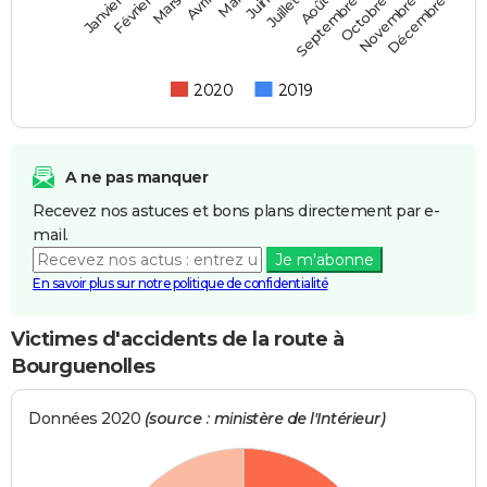
Février
Mai
Août
Novembre
Mars
Juin
Septembre
Décembre
Janvier
Avril
Juillet
Octobre
2020
2019
A ne pas manquer
Recevez nos astuces et bons plans directement par e-
mail.
Je m'abonne
En savoir plus sur notre politique de confidentialité
Victimes d'accidents de la route à
Bourguenolles
Données 2020
(source : ministère de l'Intérieur)