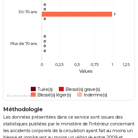
0
0
50-70 ans
1
0
0
0
Plus de 70 ans
0
0
0
0,25
0,5
0,75
1
1,25
Values
Tuée(s)
Blessé(s) grave(s)
Blessé(s) léger(s)
Indemne(s)
© Linternaute.com 2026
Méthodologie
Les données présentées dans ce service sont issues des
statistiques publiées par le ministère de l'Intérieur concernant
les accidents corporels de la circulation ayant fait au moins un
blessé et impliquant au moins un véhicule entre 2009 et