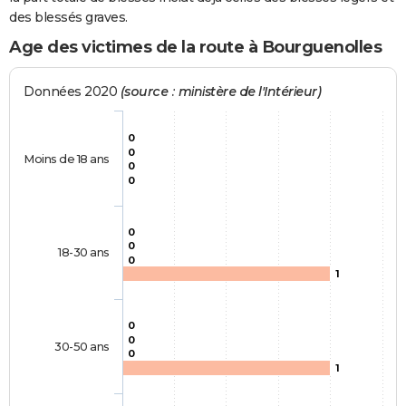
des blessés graves.
Age des victimes de la route à Bourguenolles
Données 2020
(source : ministère de l'Intérieur)
0
0
Moins de 18 ans
0
0
0
0
18-30 ans
0
1
0
0
30-50 ans
0
1