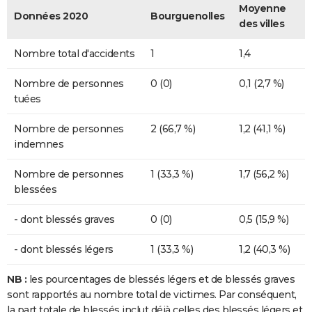
Moyenne
Données 2020
Bourguenolles
des villes
Nombre total d'accidents
1
1,4
Nombre de personnes
0 (0)
0,1 (2,7 %)
tuées
Nombre de personnes
2 (66,7 %)
1,2 (41,1 %)
indemnes
Nombre de personnes
1 (33,3 %)
1,7 (56,2 %)
blessées
- dont blessés graves
0 (0)
0,5 (15,9 %)
- dont blessés légers
1 (33,3 %)
1,2 (40,3 %)
NB :
les pourcentages de blessés légers et de blessés graves
sont rapportés au nombre total de victimes. Par conséquent,
la part totale de blessés inclut déjà celles des blessés légers et