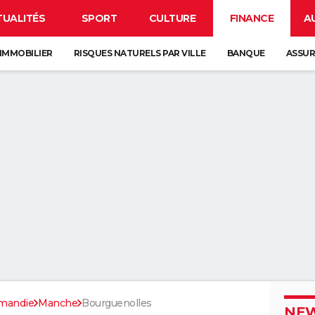
TUALITÉS
SPORT
CULTURE
FINANCE
A
IMMOBILIER
RISQUES NATURELS PAR VILLE
BANQUE
ASSU
mandie
Manche
Bourguenolles
NEW