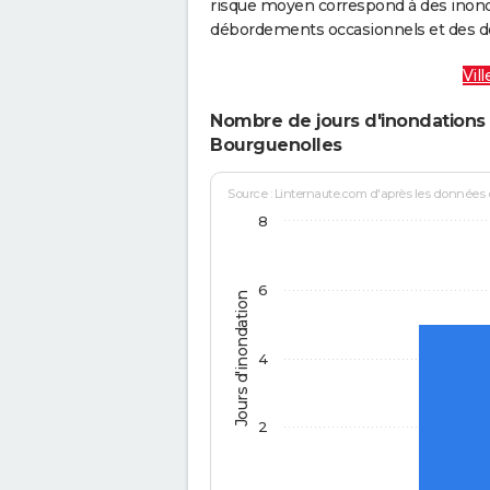
risque moyen correspond à des inond
débordements occasionnels et des d
Vil
Nombre de jours d'inondations 
Bourguenolles
Source : Linternaute.com d'après les données
8
6
Jours d'inondation
4
2