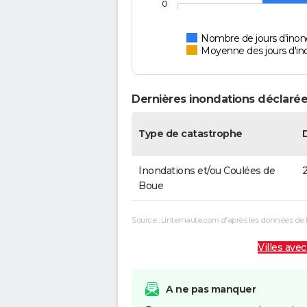
0
Nombre de jours d'inon
Moyenne des jours d'in
Dernières inondations déclarée
Type de catastrophe
Inondations et/ou Coulées de
2
Boue
Source : Linternaute.com d'après les données de 
Villes avec
A ne pas manquer