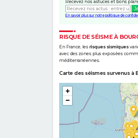
Recevez nos astuces et bons plans
J
En savoir plus sur notre politique de confiden
RISQUE DE SÉISME À BOU
En France, les
risques sismiques
vari
avec des zones plus exposées comme 
méditerranéennes.
Carte des séismes survenus à 
+
−