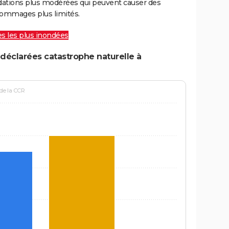
ations plus modérées qui peuvent causer des
ommages plus limités.
les les plus inondées
déclarées catastrophe naturelle à
 de la CCR