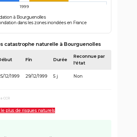
1999
dation à Bourguenolles
ondation dans les zones inondées en France
s catastrophe naturelle à Bourguenolles
Reconnue par
Début
Fin
Durée
l'état
5/12/1999
29/12/1999
5 j
Non
la CCR
 le plus de risques naturels