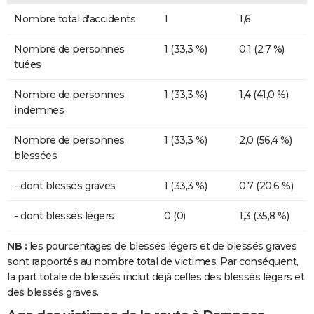
Nombre total d'accidents
1
1,6
Nombre de personnes
1 (33,3 %)
0,1 (2,7 %)
tuées
Nombre de personnes
1 (33,3 %)
1,4 (41,0 %)
indemnes
Nombre de personnes
1 (33,3 %)
2,0 (56,4 %)
blessées
- dont blessés graves
1 (33,3 %)
0,7 (20,6 %)
- dont blessés légers
0 (0)
1,3 (35,8 %)
NB :
les pourcentages de blessés légers et de blessés graves
sont rapportés au nombre total de victimes. Par conséquent,
la part totale de blessés inclut déjà celles des blessés légers et
des blessés graves.