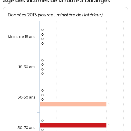
Age des victimes de la route à Doranges
Données 2013
(source : ministère de l'Intérieur)
0
0
Moins de 18 ans
0
0
0
0
18-30 ans
0
0
0
0
30-50 ans
0
1
0
1
50-70 ans
0