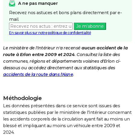
A ne pas manquer
City break
Voyage de noces
Climat
Destinations
Voyage nature
Forum
+
PHOTO
Recevez nos astuces et bons plans directement par e-
mail.
GUIDES D'ACHAT
Je m'abonne
BONS PLANS
En savoir plus sur notre politique de confidentialité
CARTE DE VOEUX
Le ministère de l'Intérieur n'a recensé
aucun accident de la
route à Erlon entre 2009 et 2024
. Consultez la liste des
Carte Bonne année
Carte Pâques
Carte de Noël
Carte Saint-Valentin
Carte d'anniversaire
DICTIONNAIRE
communes, régions et départements voisines d'Erlon ci-
Biographies
Expressions
Dictionnaire
Citations
Proverbes
dessous ou accédez directement aux statistiques des
PROGRAMME TV
accidents de la route dans l'Aisne
.
COPAINS D'AVANT
Se connecter
Collèges
Universités
Service militaire
S'inscrire
Lycées
Primaires
Entreprises
Avis de recherche
AVIS DE DÉCÈS
Méthodologie
FORUM
Les données présentées dans ce service sont issues des
statistiques publiées par le ministère de l'Intérieur concernant
Lifestyle
Sport
Television
Cinema
Bricolage
Culture
Auto
Voyage
les accidents corporels de la circulation ayant fait au moins un
blessé et impliquant au moins un véhicule entre 2009 et
2024.