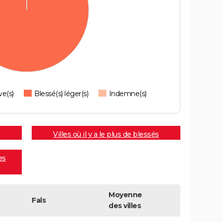
ve(s)
Blessé(s) léger(s)
Indemne(s)
Villes où il y a le plus de blessés
es
Moyenne
Fals
des villes