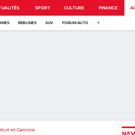
TUALITÉS
SPORT
CULTURE
FINANCE
A
DINES
BERLINES
SUV
FORUM AUTO
+
e
Lot-et-Garonne
NEW