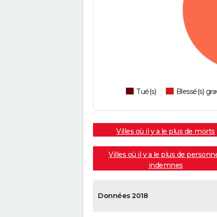
Tué(s)
Blessé(s) gra
Villes où il y a le plus de morts
Villes où il y a le plus de personn
indemnes
Données 2018