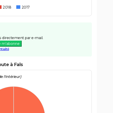
2018
2017
 directement par e-mail.
e m'abonne
tialité
oute à Fals
e l'Intérieur)