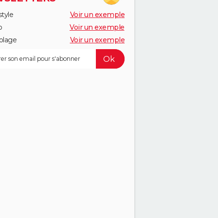
style
Voir un exemple
o
Voir un exemple
olage
Voir un exemple