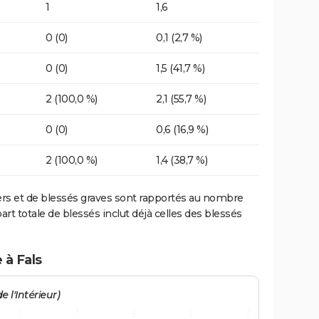
1
1,6
0 (0)
0,1 (2,7 %)
0 (0)
1,5 (41,7 %)
2 (100,0 %)
2,1 (55,7 %)
0 (0)
0,6 (16,9 %)
2 (100,0 %)
1,4 (38,7 %)
ers et de blessés graves sont rapportés au nombre
art totale de blessés inclut déjà celles des blessés
 à Fals
e l'Intérieur)