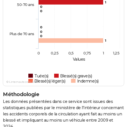
1
50-70 ans
0
0
0
0
Plus de 70 ans
0
1
0
0,25
0,5
0,75
1
1,25
Values
Tuée(s)
Blessé(s) grave(s)
Blessé(s) léger(s)
Indemne(s)
© Linternaute.com 2026
Méthodologie
Les données présentées dans ce service sont issues des
statistiques publiées par le ministère de l'Intérieur concernant
les accidents corporels de la circulation ayant fait au moins un
blessé et impliquant au moins un véhicule entre 2009 et
2024.