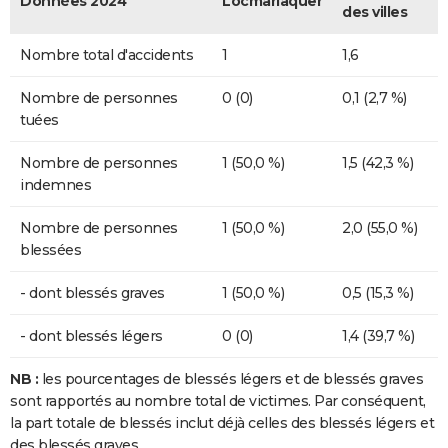
Données 2024
Locmariaquer
des villes
Nombre total d'accidents
1
1,6
Nombre de personnes
0 (0)
0,1 (2,7 %)
tuées
Nombre de personnes
1 (50,0 %)
1,5 (42,3 %)
indemnes
Nombre de personnes
1 (50,0 %)
2,0 (55,0 %)
blessées
- dont blessés graves
1 (50,0 %)
0,5 (15,3 %)
- dont blessés légers
0 (0)
1,4 (39,7 %)
NB :
les pourcentages de blessés légers et de blessés graves
sont rapportés au nombre total de victimes. Par conséquent,
la part totale de blessés inclut déjà celles des blessés légers et
des blessés graves.