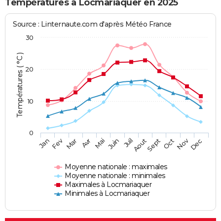
Températures à Locmariaquer en 2025
Source : Linternaute.com d'après Météo France
30
Températures ( °C )
20
10
0
Fev
Nov
Jan
Mar
Avr
Mai
Juin
Juil
Aout
Sept
Oct
Dec
Moyenne nationale : maximales
Moyenne nationale : minimales
Maximales à Locmariaquer
Minimales à Locmariaquer