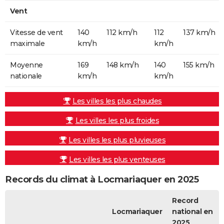
Vent
Vitesse de vent
140
112 km/h
112
137 km/h
maximale
km/h
km/h
Moyenne
169
148 km/h
140
155 km/h
nationale
km/h
km/h
Les villes les plus chaudes
Les villes les plus froides
Les villes les plus pluvieuses
Les villes les plus venteuses
Records du climat à Locmariaquer en 2025
Record
Locmariaquer
national en
2025