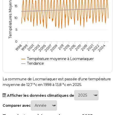
Températures Moyennes ( °C )
City break
Voyage de noces
Climat
Destinations
Voyage nature
Forum
+
15
PHOTO
GUIDES D'ACHAT
10
BONS PLANS
5
CARTE DE VOEUX
0
2007
2021
2009
2022
1998
2011
2024
1999
2013
2001
2015
2003
2017
2005
2019
Carte Bonne année
Carte Pâques
Carte de Noël
Carte Saint-Valentin
Carte d'anniversaire
DICTIONNAIRE
Biographies
Expressions
Dictionnaire
Citations
Proverbes
PROGRAMME TV
Température moyenne à Locmariaquer
Tendance
COPAINS D'AVANT
Se connecter
Collèges
Universités
Service militaire
S'inscrire
Lycées
Primaires
Entreprises
Avis de recherche
La commune de Locmariaquer est passée d'une température
AVIS DE DÉCÈS
moyenne de 12,7 °c en 1998 à 13,8 °c en 2025.
FORUM
Afficher les données climatiques de
Lifestyle
Sport
Television
Cinema
Bricolage
Culture
Auto
Voyage
Comparer avec