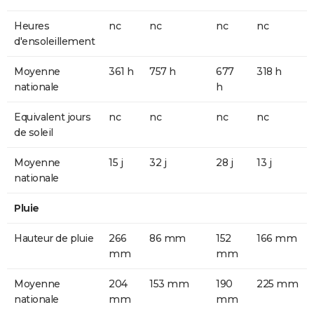
Heures
nc
nc
nc
nc
d'ensoleillement
Moyenne
361 h
757 h
677
318 h
nationale
h
Equivalent jours
nc
nc
nc
nc
de soleil
Moyenne
15 j
32 j
28 j
13 j
nationale
Pluie
Hauteur de pluie
266
86 mm
152
166 mm
mm
mm
Moyenne
204
153 mm
190
225 mm
nationale
mm
mm