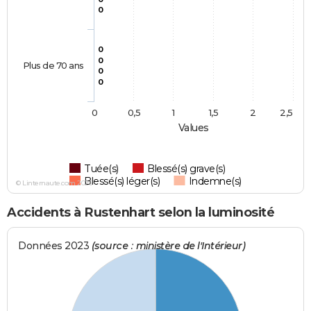
0
0
0
Plus de 70 ans
0
0
0
0,5
1
1,5
2
2,5
Values
Tuée(s)
Blessé(s) grave(s)
Blessé(s) léger(s)
Indemne(s)
© Linternaute.com 2026
Accidents à Rustenhart selon la luminosité
Données 2023
(source : ministère de l'Intérieur)