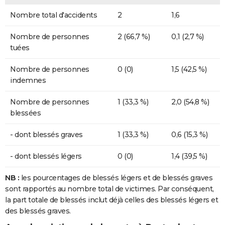
Nombre total d'accidents
2
1,6
Nombre de personnes
2 (66,7 %)
0,1 (2,7 %)
tuées
Nombre de personnes
0 (0)
1,5 (42,5 %)
indemnes
Nombre de personnes
1 (33,3 %)
2,0 (54,8 %)
blessées
- dont blessés graves
1 (33,3 %)
0,6 (15,3 %)
- dont blessés légers
0 (0)
1,4 (39,5 %)
NB :
les pourcentages de blessés légers et de blessés graves
sont rapportés au nombre total de victimes. Par conséquent,
la part totale de blessés inclut déjà celles des blessés légers et
des blessés graves.