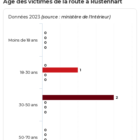
Age des victimes de la route à Rustenhart
Données 2023
(source : ministère de l'Intérieur)
0
0
Moins de 18 ans
0
0
0
1
18-30 ans
0
0
2
0
30-50 ans
0
0
0
0
50-70 ans
0