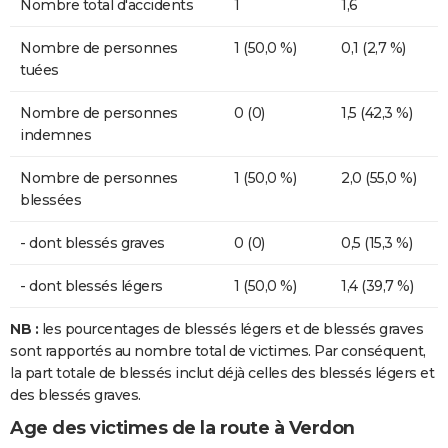
Nombre total d'accidents
1
1,6
Nombre de personnes
1 (50,0 %)
0,1 (2,7 %)
tuées
Nombre de personnes
0 (0)
1,5 (42,3 %)
indemnes
Nombre de personnes
1 (50,0 %)
2,0 (55,0 %)
blessées
- dont blessés graves
0 (0)
0,5 (15,3 %)
- dont blessés légers
1 (50,0 %)
1,4 (39,7 %)
NB :
les pourcentages de blessés légers et de blessés graves
sont rapportés au nombre total de victimes. Par conséquent,
la part totale de blessés inclut déjà celles des blessés légers et
des blessés graves.
Age des victimes de la route à Verdon