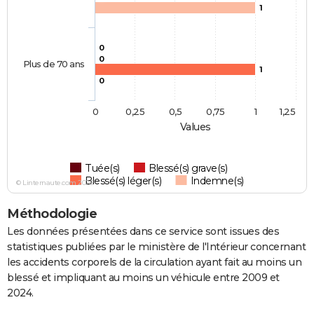
1
0
0
Plus de 70 ans
1
0
0
0,25
0,5
0,75
1
1,25
Values
Tuée(s)
Blessé(s) grave(s)
Blessé(s) léger(s)
Indemne(s)
© Linternaute.com 2026
Méthodologie
Les données présentées dans ce service sont issues des
statistiques publiées par le ministère de l'Intérieur concernant
les accidents corporels de la circulation ayant fait au moins un
blessé et impliquant au moins un véhicule entre 2009 et
2024.