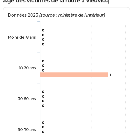
Age des victimes de la route à Vieuvicq
Données 2023
(source : ministère de l'Intérieur)
0
0
Moins de 18 ans
0
0
0
0
18-30 ans
0
1
0
0
30-50 ans
0
0
0
0
50-70 ans
0