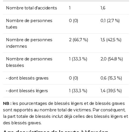
Nombre total d'accidents
1
1,6
Nombre de personnes
0 (0)
0,1 (2,7 %)
tuées
Nombre de personnes
2 (66,7 %)
1,5 (42,5 %)
indemnes
Nombre de personnes
1 (33,3 %)
2,0 (54,8 %)
blessées
- dont blessés graves
0 (0)
0,6 (15,3 %)
- dont blessés légers
1 (33,3 %)
1,4 (39,5 %)
NB :
les pourcentages de blessés légers et de blessés graves
sont rapportés au nombre total de victimes. Par conséquent,
la part totale de blessés inclut déjà celles des blessés légers et
des blessés graves.