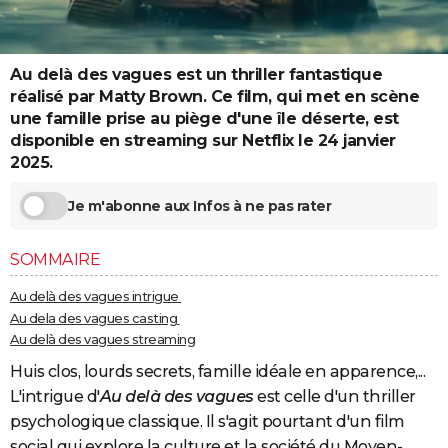
City break
Voyage de noces
Climat
Destinations
Voyage nature
Forum
+
PHOTO
GUIDES D'ACHAT
Au delà des vagues est un thriller fantastique
réalisé par Matty Brown. Ce film, qui met en scène
BONS PLANS
une famille prise au piège d'une île déserte, est
disponible en streaming sur Netflix le 24 janvier
CARTE DE VOEUX
2025.
Carte Bonne année
Carte Pâques
Carte de Noël
Carte Saint-Valentin
Carte d'anniversaire
DICTIONNAIRE
Je m'abonne aux Infos à ne pas rater
Biographies
Expressions
Dictionnaire
Citations
Proverbes
PROGRAMME TV
SOMMAIRE
COPAINS D'AVANT
Au delà des vagues intrigue
Se connecter
Collèges
Universités
Service militaire
S'inscrire
Lycées
Primaires
Entreprises
Avis de recherche
AVIS DE DÉCÈS
Au dela des vagues casting
Au delà des vagues streaming
FORUM
Huis clos, lourds secrets, famille idéale en apparence,...
Lifestyle
Sport
Television
Cinema
Bricolage
Culture
Auto
Voyage
L'intrigue d'
Au delà des vagues
est celle d'un thriller
psychologique classique. Il s'agit pourtant d'un film
social qui explore la culture et la société du Moyen-