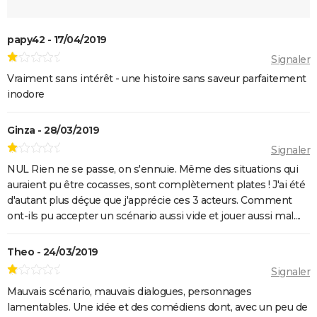
Les Aventures de Rabbi Jacob
papy42 - 17/04/2019
L'Origine du monde
Signaler
OSS 117 3 : que disent les critiques sur le film ?
Vraiment sans intérêt - une histoire sans saveur parfaitement
Monty Python, Sacré Graal
inodore
The French Dispatch : faut-il voir le dernier Wes
Anderson ? Critiques
Ginza - 28/03/2019
La Traversée
Signaler
Gaston Lagaffe : intrigue, avis, streaming... Tout sur
NUL Rien ne se passe, on s'ennuie. Même des situations qui
l'adaptation de la BD culte
auraient pu être cocasses, sont complètement plates ! J'ai été
d'autant plus déçue que j'apprécie ces 3 acteurs. Comment
ont-ils pu accepter un scénario aussi vide et jouer aussi mal....
Theo - 24/03/2019
Signaler
Mauvais scénario, mauvais dialogues, personnages
lamentables. Une idée et des comédiens dont, avec un peu de