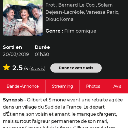
Frot
,
Bernard Le Coq
, Solam
City break
Voyage de noces
Climat
Destinations
Voyage nature
Forum
+
PHOTO
Dejean-Lacréole, Vanessa Paric,
GUIDES D'ACHAT
Diouc Koma
BONS PLANS
Genre :
Film comique
CARTE DE VOEUX
Sorti en
Durée
Carte Bonne année
Carte Pâques
Carte de Noël
Carte Saint-Valentin
Carte d'anniversaire
DICTIONNAIRE
20/03/2019
01h30
Biographies
Expressions
Dictionnaire
Citations
Proverbes
PROGRAMME TV
2.5
Donnez votre avis
/5
(
4 avis
)
COPAINS D'AVANT
Bande-Annonce
Streaming
Photos
Avis
Se connecter
Collèges
Universités
Service militaire
S'inscrire
Lycées
Primaires
Entreprises
Avis de recherche
AVIS DE DÉCÈS
Synopsis
- Gilbert et Simone vivent une retraite agitée
FORUM
dans un village du Sud de la France. Le départ
Lifestyle
Sport
Television
Cinema
Bricolage
Culture
Auto
Voyage
d'Étienne, son voisin et amant, le manque d'argent,
mais surtout l'aigreur permanente de son mari,