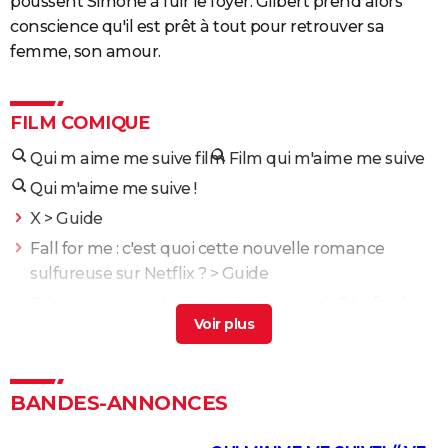
poussent Simone à fuir le foyer. Gilbert prend alors
conscience qu'il est prêt à tout pour retrouver sa
femme, son amour.
FILM COMIQUE
Qui m aime me suive film
Film qui m'aime me suive
Qui m'aime me suive !
X
> Guide
Fall for me : c'est quoi cette nouvelle romance
sulfureuse sur Netflix ?
> Guide
Prisoners : vous n'avez pas tout compris ? La fin du
film de Denis Villeneuve expliquée
> Accueil -
Thriller
Enemy : que signifie la fin du film ? Tentative
BANDES-ANNONCES
d'explication
> Guide
Films 2024 : notre sélection des meilleurs sorties