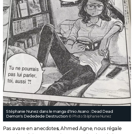
Stéphanie Nunez dans le manga d'Inio Asano : Dead Dead
Demon's Dededede Destruction
© Photo Stéphanie Nunez
Pas avare en anecdote
s
, Ahmed Agne, nous régale