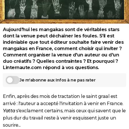
City break
Voyage de noces
Climat
Destinations
Voyage nature
Forum
+
PHOTO
GUIDES D'ACHAT
Aujourd'hui les mangakas sont de véritables stars
BONS PLANS
dont la venue peut déchaîner les foules. S'il est
CARTE DE VOEUX
indéniable que tout éditeur souhaite faire venir des
mangakas en France, comment choisir qui inviter ?
Carte Bonne année
Carte Pâques
Carte de Noël
Carte Saint-Valentin
Carte d'anniversaire
DICTIONNAIRE
Comment organiser la venue d'un auteur ou d'un
duo créatifs ? Quelles contraintes ? Et pourquoi ?
Biographies
Expressions
Dictionnaire
Citations
Proverbes
PROGRAMME TV
Linternaute.com répond à vos questions.
COPAINS D'AVANT
Je m'abonne aux Infos à ne pas rater
Se connecter
Collèges
Universités
Service militaire
S'inscrire
Lycées
Primaires
Entreprises
Avis de recherche
AVIS DE DÉCÈS
Enfin, après des mois de tractation le saint graal est
FORUM
arrivé : l'auteur a accepté l'invitation à venir en France.
Yatta
s'exclament certains, mais ceux qui savent que le
Lifestyle
Sport
Television
Cinema
Bricolage
Culture
Auto
Voyage
plus dur du travail reste à venir esquissent juste
un
sourire...