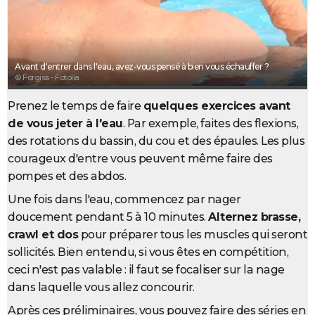
City break
Voyage de noces
Climat
Destinations
Voyage nature
Forum
+
PHOTO
GUIDES D'ACHAT
Avant d'entrer dans l'eau, avez-vous pensé à bien vous échauffer ?
BONS PLANS
© Forgiss - Fotolia
CARTE DE VOEUX
Prenez le temps de faire
quelques exercices avant
de vous jeter à l'eau
. Par exemple, faites des flexions,
Carte Bonne année
Carte Pâques
Carte de Noël
Carte Saint-Valentin
Carte d'anniversaire
DICTIONNAIRE
des rotations du bassin, du cou et des épaules. Les plus
Biographies
Expressions
Dictionnaire
Citations
Proverbes
courageux d'entre vous peuvent même faire des
PROGRAMME TV
pompes et des abdos.
COPAINS D'AVANT
Une fois dans l'eau, commencez par nager
Se connecter
Collèges
Universités
Service militaire
S'inscrire
Lycées
Primaires
Entreprises
Avis de recherche
doucement pendant 5 à 10 minutes.
Alternez brasse,
AVIS DE DÉCÈS
crawl et dos
pour préparer tous les muscles qui seront
FORUM
sollicités. Bien entendu, si vous êtes en compétition,
ceci n'est pas valable : il faut se focaliser sur la nage
Lifestyle
Sport
Television
Cinema
Bricolage
Culture
Auto
Voyage
dans laquelle vous allez concourir.
Après ces préliminaires, vous pouvez faire des séries en