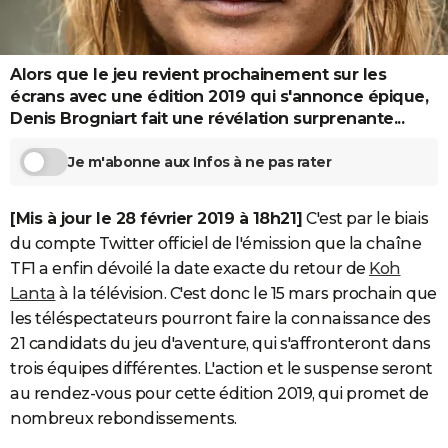
City break
Voyage de noces
Climat
Destinations
Voyage nature
Forum
+
PHOTO
GUIDES D'ACHAT
Alors que le jeu revient prochainement sur les
écrans avec une édition 2019 qui s'annonce épique,
BONS PLANS
Denis Brogniart fait une révélation surprenante...
CARTE DE VOEUX
Je m'abonne aux Infos à ne pas rater
Carte Bonne année
Carte Pâques
Carte de Noël
Carte Saint-Valentin
Carte d'anniversaire
DICTIONNAIRE
[Mis à jour le 28 février 2019 à 18h21]
C'est par le biais
Biographies
Expressions
Dictionnaire
Citations
Proverbes
PROGRAMME TV
du compte Twitter officiel de l'émission que la chaîne
COPAINS D'AVANT
TF1 a enfin dévoilé la date exacte du retour de
Koh
Lanta
à la télévision. C'est donc le 15 mars prochain que
Se connecter
Collèges
Universités
Service militaire
S'inscrire
Lycées
Primaires
Entreprises
Avis de recherche
AVIS DE DÉCÈS
les téléspectateurs pourront faire la connaissance des
21 candidats du jeu d'aventure, qui s'affronteront dans
FORUM
trois équipes différentes. L'action et le suspense seront
Lifestyle
Sport
Television
Cinema
Bricolage
Culture
Auto
Voyage
au rendez-vous pour cette édition 2019, qui promet de
nombreux rebondissements.