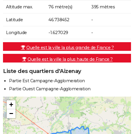
Altitude max.
76 mètre(s)
395 mètres
Latitude
46.738452
-
Longitude
-1.627029
-
Quelle est la ville la plus grande de France ?
Quelle est la ville la plus haute de France ?
Liste des quartiers d'Aizenay
Partie Est Campagne-Agglomeration
Partie Ouest Campagne-Agglomeration
+
−