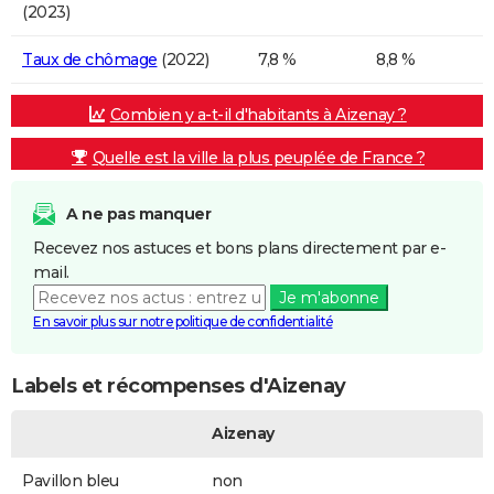
(2023)
Taux de chômage
(2022)
7,8 %
8,8 %
Combien y a-t-il d'habitants à Aizenay ?
Quelle est la ville la plus peuplée de France ?
A ne pas manquer
Recevez nos astuces et bons plans directement par e-
mail.
Je m'abonne
En savoir plus sur notre politique de confidentialité
Labels et récompenses d'Aizenay
Aizenay
Pavillon bleu
non