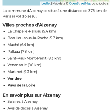
Leaflet
|
Map data ©
OpenStreetMap
contributors
La commune d'Aizenay se situe à une distance de 378 km de
Paris (à vol d'oiseau).
Villes proches d'Aizenay
La Chapelle-Palluau
(5.4 km)
Beaulieu-sous-la-Roche
(5.7 km)
Maché
(6.4 km)
Palluau
(7.8 km)
Saint-Paul-Mont-Penit
(8.3 km)
Venansault
(8.8 km)
Martinet
(9.3 km)
Vendée
Pays de la Loire
En savoir plus sur Aizenay
Salaires à Aizenay
Avis de décès à Aizenay