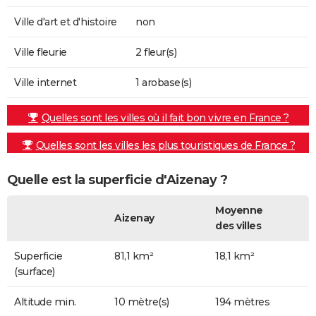
Ville d'art et d'histoire
non
Ville fleurie
2 fleur(s)
Ville internet
1 arobase(s)
Quelles sont les villes où il fait bon vivre en France ?
Quelles sont les villes les plus touristiques de France ?
Quelle est la superficie d'Aizenay ?
Moyenne
Aizenay
des villes
Superficie
81,1 km²
18,1 km²
(surface)
Altitude min.
10 mètre(s)
194 mètres