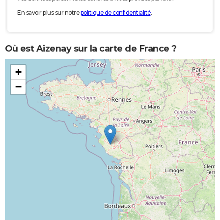
En savoir plus sur notre
politique de confidentialité
.
Où est Aizenay sur la carte de France ?
+
−