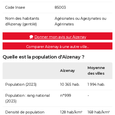
Code Insee
85003
Nom des habitants
Agésinates ou Agezynates ou
d'Aizenay (gentilé)
Agérinates
Donner mon avis sur Aizenay
Comparer Aizenay à une autre ville...
Quelle est la population d'Aizenay ?
Moyenne
Aizenay
des villes
Population (2023)
10 365 hab.
1 994 hab.
Population : rang national
n°999
-
(2023)
Densité de population
128 hab/km²
168 hab/km²