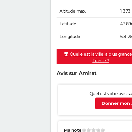
Altitude max.
1 373
Latitude
43.89
Longitude
6.812
Quelle est la ville la plus grand
France ?
Avis sur Amirat
Quel est votre avis s
Donner mon a
Ma note