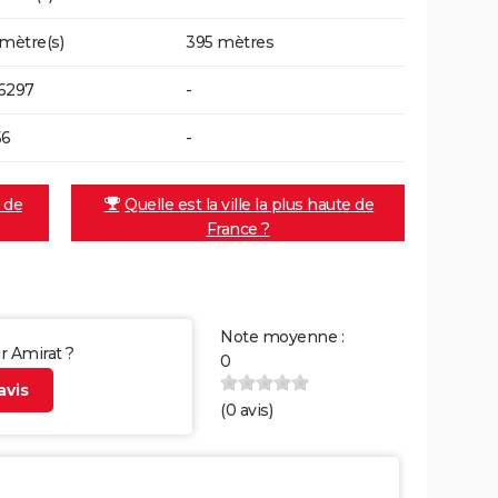
 mètre(s)
395 mètres
6297
-
56
-
e de
Quelle est la ville la plus haute de
France ?
Note moyenne :
ur Amirat ?
0
vis
(
0
avis)