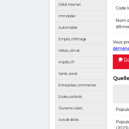
Débit Internet
Code 
Immobilier
Nom d
d'Amira
Automobile
Emploi, chômage
Vous pr
démén
Météo, climat
Do
Impôts, IFI
Santé, social
Quelle
Entreprises, commerces
Ecoles, scolarité
Tourisme, loisirs
Popula
Avis de décès
Popula
(2023)