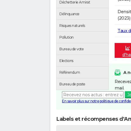
Déchetterie Amirat
Densit
Délinquance
(2023)
Risques naturels
Taux 
Pollution
Bureau de vote
d'ha
Elections
A n
Référendum
Recevez
Bureau de poste
mail.
J
En savoir plus sur notre politique de confiden
Labels et récompenses d'Am