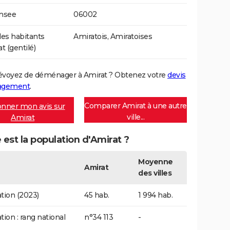
Insee
06002
es habitants
Amiratois, Amiratoises
t (gentilé)
évoyez de déménager à Amirat ? Obtenez votre
devis
agement
.
Comparer Amirat à une autre
nner mon avis sur
ville...
Amirat
 est la population d'Amirat ?
Moyenne
Amirat
des villes
tion (2023)
45 hab.
1 994 hab.
tion : rang national
n°34 113
-