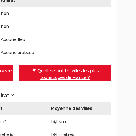
Amirat
non
non
Aucune fleur
Aucune arobase
n vivre
Quelles sont les villes les plus
touristiques de France ?
irat ?
t
Moyenne des villes
km²
18,1 km²
ètre(s)
194 mètres