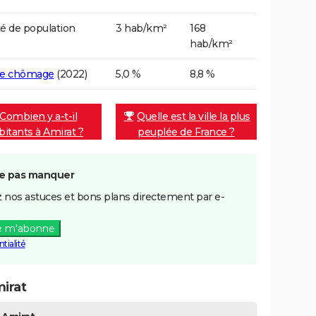
é de population
3 hab/km²
168
hab/km²
de chômage
(2022)
5,0 %
8,8 %
Combien y a-t-il
Quelle est la ville la plus
bitants à Amirat ?
peuplée de France ?
e pas manquer
 nos astuces et bons plans directement par e-
e m'abonne
tialité
irat