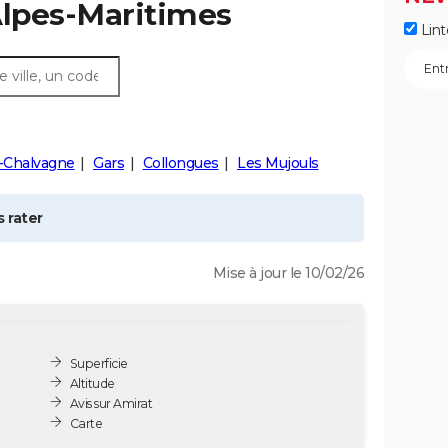
Alpes-Maritimes
Lint
e-Chalvagne
Gars
Collongues
Les Mujouls
 rater
Mise à jour le 10/02/26
Superficie
Altitude
Avis sur Amirat
Carte