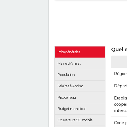
Quel e
Infos générales
Mairie d'Amirat
Régio
Population
Dépar
Salaires à Amirat
Prix de l'eau
Etabli
coopér
Budget municipal
inter
Couverture 5G, mobile
Code p