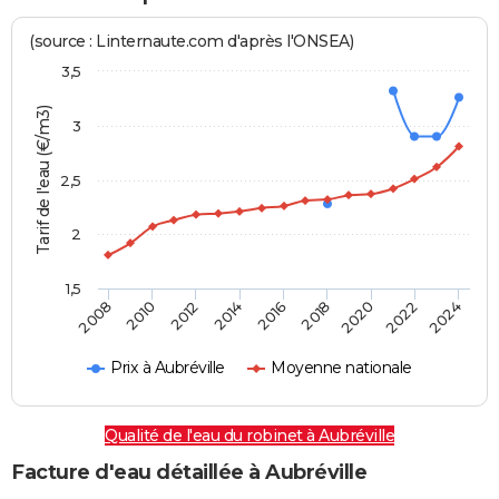
(source : Linternaute.com d'après l'ONSEA)
3,5
Tarif de l'eau (€/m3)
3
2,5
2
1,5
2016
2014
2024
2012
2022
2010
2020
2008
2018
Prix à Aubréville
Moyenne nationale
Qualité de l'eau du robinet à Aubréville
Facture d'eau détaillée à Aubréville