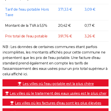
Tarif de l'eau potable Hors
371,33 €
3,09 €
Taxe
Montant de la TVA à 5,5%
20,42 €
0,17 €
Prix total de l'eau potable
391,76 €
3,26 €
NB : Les données de certaines communes étant parfois
incomplètes, les montants affichés pour cette commune ne
présentent que les prix de l'eau potable. Une facture d'eau
standard prend également en compte les tarifs de
l'assainissement des eaux usées pour un prix total supérieur à
celui affiché ici.
Les villes où l'eau potable est la plus chère
Les villes où le traitement des eaux usées est le plus cher
Les villes où les factures d'eau sont les plus élevées