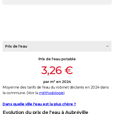
City break
Voyage de noces
Climat
Destinations
Voyage nature
Forum
+
PHOTO
GUIDES D'ACHAT
BONS PLANS
CARTE DE VOEUX
Prix de l'eau
Carte Bonne année
Carte Pâques
Carte de Noël
Carte Saint-Valentin
Carte d'anniversaire
DICTIONNAIRE
Biographies
Expressions
Dictionnaire
Citations
Proverbes
PROGRAMME TV
Prix de l'eau potable
3,26 €
COPAINS D'AVANT
Se connecter
Collèges
Universités
Service militaire
S'inscrire
Lycées
Primaires
Entreprises
Avis de recherche
AVIS DE DÉCÈS
par m³ en 2024
Moyenne des tarifs de l'eau du robinet déclarés en 2024 dans
FORUM
la commune. (Voir la
méthodologie
)
Lifestyle
Sport
Television
Cinema
Bricolage
Culture
Auto
Voyage
Dans quelle ville l'eau est la plus chère ?
Evolution du prix de l'eau à Aubréville