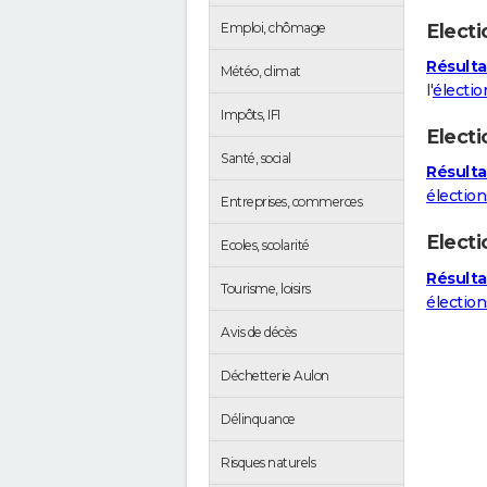
Electi
Emploi, chômage
Résulta
Météo, climat
l'
électio
Impôts, IFI
Electi
Santé, social
Résulta
élection
Entreprises, commerces
Elect
Ecoles, scolarité
Résulta
Tourisme, loisirs
électio
Avis de décès
Déchetterie Aulon
Délinquance
Risques naturels