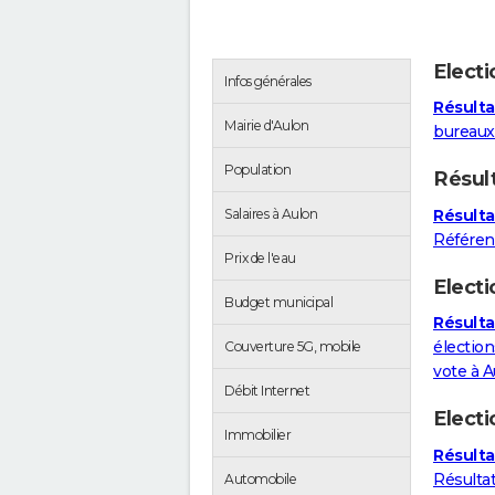
Elect
Infos générales
Résulta
Mairie d'Aulon
bureaux
Population
Résul
Résulta
Salaires à Aulon
Référe
Prix de l'eau
Electi
Budget municipal
Résulta
élection
Couverture 5G, mobile
vote à A
Débit Internet
Elect
Immobilier
Résulta
Résulta
Automobile