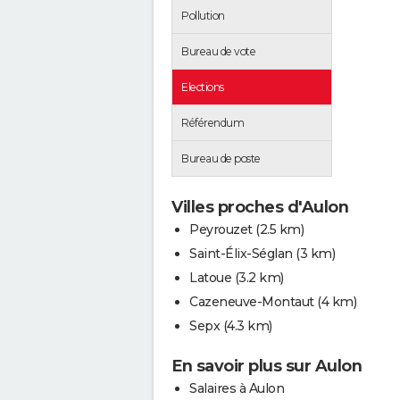
Pollution
Bureau de vote
Elections
Référendum
Bureau de poste
Villes proches d'Aulon
Peyrouzet
(2.5 km)
Saint-Élix-Séglan
(3 km)
Latoue
(3.2 km)
Cazeneuve-Montaut
(4 km)
Sepx
(4.3 km)
En savoir plus sur Aulon
Salaires à Aulon