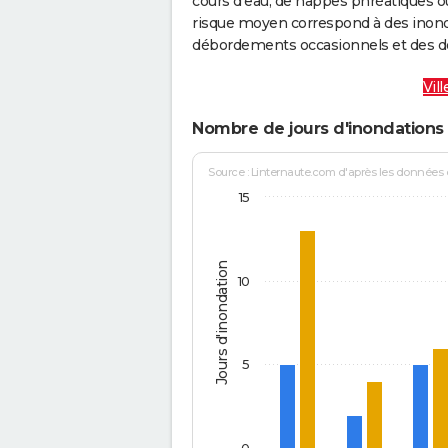
cours d’eau, de nappes phréatiques 
risque moyen correspond à des inond
débordements occasionnels et des d
Vil
Nombre de jours d'inondations 
Source : Linternaute.com d'après les données
15
Jours d'inondation
10
5