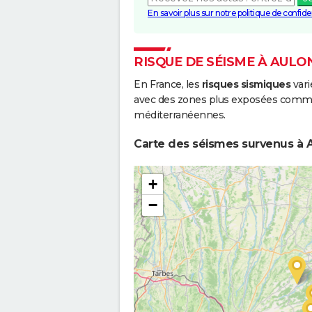
En savoir plus sur notre politique de confiden
RISQUE DE SÉISME À AULO
En France, les
risques sismiques
vari
avec des zones plus exposées comme 
méditerranéennes.
Carte des séismes survenus à A
+
−