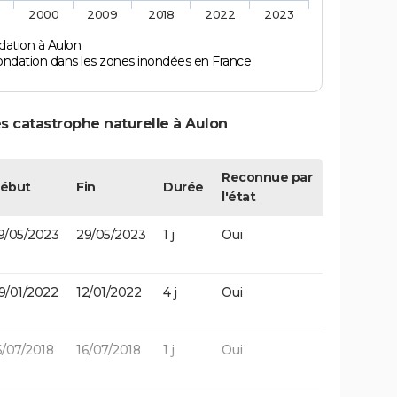
2000
2009
2018
2022
2023
dation à Aulon
ondation dans les zones inondées en France
s catastrophe naturelle à Aulon
Reconnue par
ébut
Fin
Durée
l'état
9/05/2023
29/05/2023
1 j
Oui
9/01/2022
12/01/2022
4 j
Oui
6/07/2018
16/07/2018
1 j
Oui