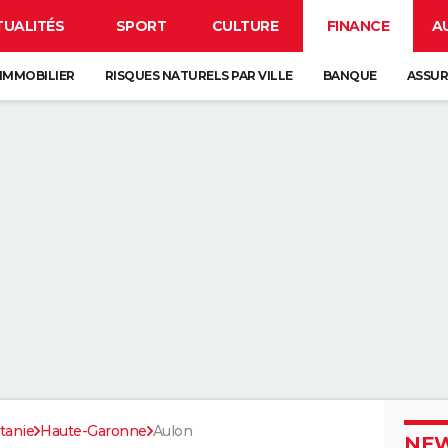
TUALITÉS
SPORT
CULTURE
FINANCE
A
IMMOBILIER
RISQUES NATURELS PAR VILLE
BANQUE
ASSU
tanie
Haute-Garonne
Aulon
NEW