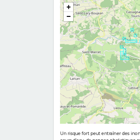
+
−
Un risque fort peut entraîner des in