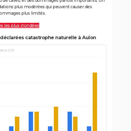
ou de caves, et des dommages parfois importants. Un
ations plus modérées qui peuvent causer des
ommages plus limités.
les les plus inondées
déclarées catastrophe naturelle à Aulon
 de la CCR