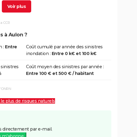
4/01/2009
27/01/2009
4 j
Non
la CCR
0/05/2000
10/05/2000
1 j
Oui
s à Aulon ?
5/12/1999
29/12/1999
5 j
Non
n :
Entre
Coût cumulé par année des sinistres
inondation :
Entre 0 k€ et 100 k€
6/07/1996
27/07/1996
2 j
Oui
 sinistres
Coût moyen des sinistres par année :
%
Entre 100 € et 500 € / habitant
6/11/1982
10/11/1982
5 j
Oui
 l'ONRN
 le plus de risques naturels
 directement par e-mail.
e m'abonne