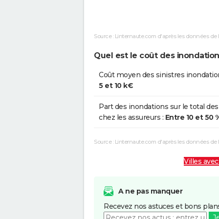
Inondations et/ou Coulées de
2
Boue
Source : Linternaute.com d'après les données de 
Inondations et/ou Coulées de
1
Boue
Quel est le coût des inondation
Inondations et/ou Coulées de
2
Coût moyen des sinistres inondatio
Boue
5 et 10 k€
Inondations et/ou Coulées de
2
Part des inondations sur le total des
Boue
chez les assureurs :
Entre 10 et 50 
Inondations et/ou Coulées de
0
Source : Linternaute.com d'après les données de
Boue
Villes avec
A ne pas manquer
Recevez nos astuces et bons plans
J