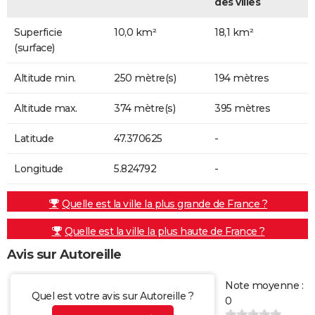
des villes
Superficie
10,0 km²
18,1 km²
(surface)
Altitude min.
250 mètre(s)
194 mètres
Altitude max.
374 mètre(s)
395 mètres
Latitude
47.370625
-
Longitude
5.824792
-
Quelle est la ville la plus grande de France ?
Quelle est la ville la plus haute de France ?
Avis sur Autoreille
Note moyenne :
Quel est votre avis sur Autoreille ?
0