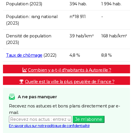
Population (2023)
394 hab.
1 994 hab.
Population : rang national
n°18 911
-
(2023)
Densité de population
39 hab/km²
168 hab/km²
(2023)
Taux de chômage
(2022)
4,8 %
8,8 %
Combien y a-t-il d'habitants à Autoreille ?
Quelle est la ville la plus peuplée de France ?
A ne pas manquer
Recevez nos astuces et bons plans directement par e-
mail.
Je m'abonne
En savoir plus sur notre politique de confidentialité