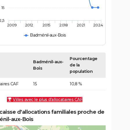
15
2,5
2009
2012
2015
2018
2021
2024
Badménil-aux-Bois
Pourcentage
Badménil-aux-
de la
Bois
population
taires CAF
15
10,8 %
Villes avec le plus d'allocataires CAF
caisse d'allocations familiales proche de
nil-aux-Bois