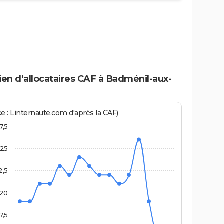
en d'allocataires CAF à Badménil-aux-
ce : Linternaute.com d'après la CAF)
7,5
25
2,5
20
7,5