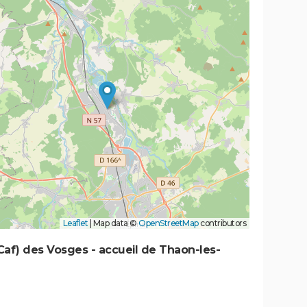
Leaflet
|
Map data ©
OpenStreetMap
contributors
 (Caf) des Vosges - accueil de Thaon-les-