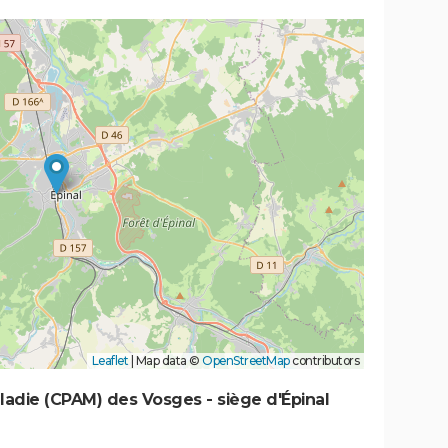
Leaflet
|
Map data ©
OpenStreetMap
contributors
ladie (CPAM) des Vosges - siège d'Épinal