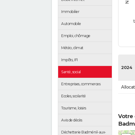
Immobilier
1
Automobile
Emploi, chômage
Météo, climat
Impôts, IFI
2024
Santé, social
Entreprises, commerces
Alloca
Ecoles, scolarité
Tourisme, loisirs
Votre 
Avis de décès
Badmé
Déchetterie Badménil-aux-