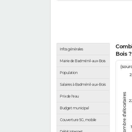
Combi
Infos générales
Bois ?
Mairie de Badménil-aux-Bois
(sour
Population
2
Salaires à Badménil-aux-Bois
Nombre d'allocataires
Prix de l'eau
2
Budget municipal
Couverture 5G, mobile
1
Débit Internet