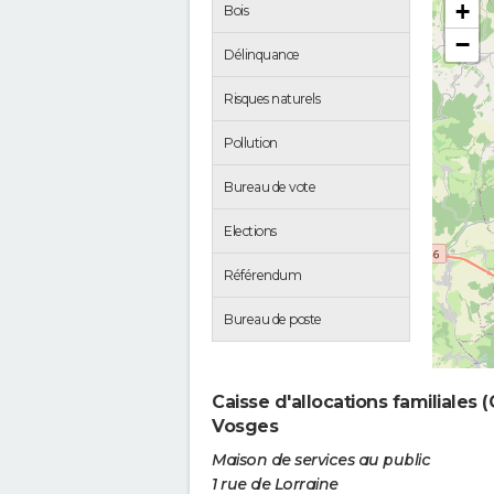
+
Bois
−
Délinquance
Risques naturels
Pollution
Bureau de vote
Elections
Référendum
Bureau de poste
Caisse d'allocations familiales
Vosges
Maison de services au public
1 rue de Lorraine